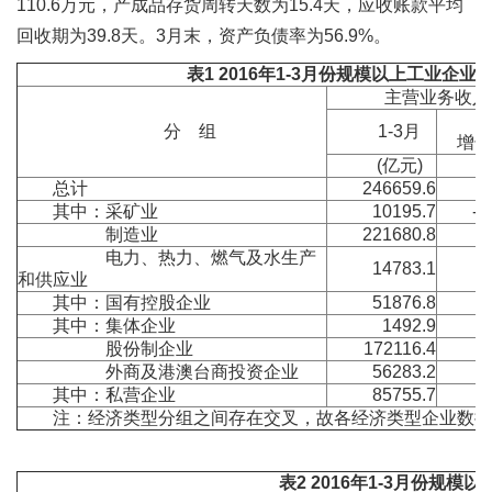
110.6万元，产成品存货周转天数为15.4天，应收账款平均
回收期为39.8天。3月末，资产负债率为56.9%。
表
1 2016
年
1-3
月份规模以上工业企业
主营业务收入
同
分 组
1-3月
增长
(亿元)
(
总计
246659.6
其中：采矿业
10195.7
-1
制造业
221680.8
电力、热力、燃气及水生产
14783.1
-
和供应业
其中：国有控股企业
51876.8
-
其中：集体企业
1492.9
-
股份制企业
172116.4
外商及港澳台商投资企业
56283.2
-
其中：私营企业
85755.7
注：经济类型分组之间存在交叉，故各经济类型企业数据
表
2 2016
年
1-3
月份规模以