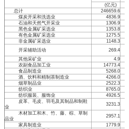
(亿元)
总计
246659.6
煤炭开采和洗选业
4836.9
石油和天然气开采业
1306.9
黑色金属矿采选业
1353.8
有色金属矿采选业
1275.5
非金属矿采选业
1148.3
开采辅助活动
269.4
其他采矿业
4.9
农副食品加工业
14773.4
食品制造业
5268.0
酒、饮料和精制茶制造业
4266.0
烟草制品业
2522.3
纺织业
8765.0
纺织服装、服饰业
4926.5
皮革、毛皮、羽毛及其制品和制鞋
3231.3
业
木材加工和木、竹、藤、棕、草制
2957.1
品业
家具制造业
1779.9