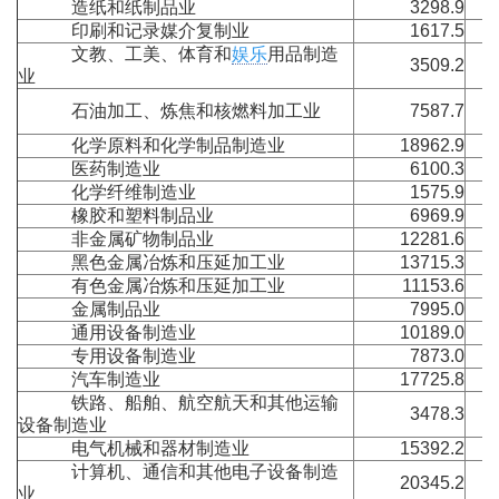
造纸和纸制品业
3298.9
印刷和记录媒介复制业
1617.5
文教、工美、体育和
娱乐
用品制造
3509.2
业
石油加工、炼焦和核燃料加工业
7587.7
化学原料和化学制品制造业
18962.9
医药制造业
6100.3
化学纤维制造业
1575.9
橡胶和塑料制品业
6969.9
非金属矿物制品业
12281.6
黑色金属冶炼和压延加工业
13715.3
有色金属冶炼和压延加工业
11153.6
金属制品业
7995.0
通用设备制造业
10189.0
专用设备制造业
7873.0
汽车制造业
17725.8
铁路、船舶、航空航天和其他运输
3478.3
设备制造业
电气机械和器材制造业
15392.2
计算机、通信和其他电子设备制造
20345.2
业