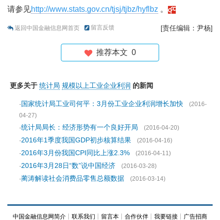
请参见
http://www.stats.gov.cn/tjsj/tjbz/hyflbz
。
留言反馈
[责任编辑：尹杨]
返回中国金融信息网首页
推荐本文
0
更多关于
统计局
规模以上工业企业利润
的新闻
国家统计局工业司何平：3月份工业企业利润增长加快
·
(2016-
04-27)
统计局局长：经济形势有一个良好开局
·
(2016-04-20)
2016年1季度我国GDP初步核算结果
·
(2016-04-16)
2016年3月份我国CPI同比上涨2.3%
·
(2016-04-11)
2016年3月28日“数”说中国经济
·
(2016-03-28)
蔺涛解读社会消费品零售总额数据
·
(2016-03-14)
中国金融信息网简介
┊
联系我们
┊
留言本
┊
合作伙伴
┊
我要链接
┊
广告招商