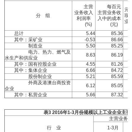
主营
每百元
元
业务收入
主营业务收
分 组
现
利润率
入中的成本
业
(%)
(元)
总计
5.44
85.36
其中：采矿业
-0.53
86.66
制造业
5.50
85.25
电力、热力、燃气及
8.63
86.19
水生产和供应业
其中：国有控股企业
4.55
81.26
其中：集体企业
6.66
84.72
股份制企业
5.21
85.59
外商及港澳台商投资
6.12
85.05
企业
其中：私营企业
5.66
87.32
表
3 2016
年
1-3
月份规模以上工业企业主要
主营业务
行 业
1-3月