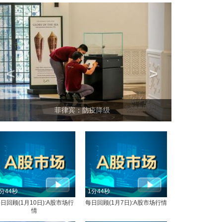
<
>
菲律宾：防疫降级
分44秒
1分44秒
日回顾(1月10日):A股市场行
每日回顾(1月7日):A股市场行情
情