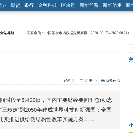
债券
期货
银行
金融科技
区块链
新华丝路
新华信用
新
全站导航
济安金信：中国基金市场数据分析周报（2020. 08.17—2020.08.21）
【见·闻】疫情下，新加坡旅游业步履维艰
记者手记：疫情下的香港零售业如何浴火重生？
【见·闻】疫情下一家香港传统零售商的转型突围之旅
济安金信：中国基金市场数据分析周报（2020. 07.27—2020.07.31）
【新华财经调查】同业存单、结构性存款玩起“跷跷板” 结构性失衡
在“隐秘的角落”
央行公开市场净投放300亿元 短端资金利率明显下行
打印
大
中
小
我要评论
基本面及股市双轮冲击 债市回调十年期债表现最弱
沥青期货连续两日涨逾3% 沪银及两粕涨势喜人
日晚间时段至5月20日，国内主要财经要闻汇总(动态
恒生聚源：北斗收官之星发射成功，全产业链解析
三步走”到2050年建成世界科技创新强国；全国
扎实推进供给侧结构性改革实施方案……