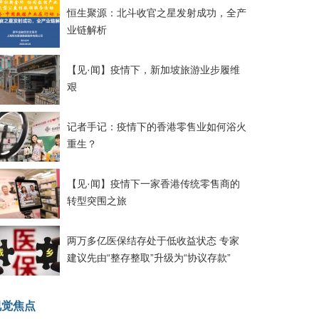
恒生聚源：北斗收官之星发射成功，全产
业链解析
【见·闻】疫情下，新加坡旅游业步履维
艰
记者手记：疫情下的香港零售业如何浴火
重生？
【见·闻】疫情下一家香港传统零售商的
转型突围之旅
两万多亿医保结存处于低收益状态 专家
建议先由“整存整取”升级为“协议存款”
视觉焦点