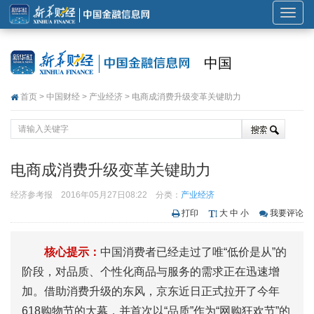
展
开
或
中国
折
叠
首页
>
中国财经
>
产业经济
> 电商成消费升级变革关键助力
导
航
电商成消费升级变革关键助力
经济参考报
2016年05月27日08:22
分类：
产业经济
打印
大
中
小
我要评论
核心提示：
中国消费者已经走过了唯“低价是从”的
阶段，对品质、个性化商品与服务的需求正在迅速增
加。借助消费升级的东风，京东近日正式拉开了今年
618购物节的大幕，并首次以“品质”作为“网购狂欢节”的