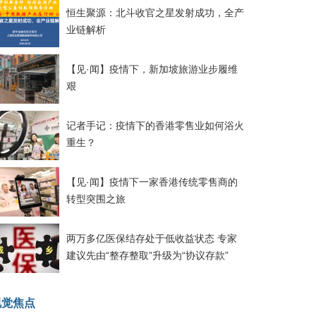
恒生聚源：北斗收官之星发射成功，全产
业链解析
【见·闻】疫情下，新加坡旅游业步履维
艰
记者手记：疫情下的香港零售业如何浴火
重生？
【见·闻】疫情下一家香港传统零售商的
转型突围之旅
两万多亿医保结存处于低收益状态 专家
建议先由“整存整取”升级为“协议存款”
视觉焦点