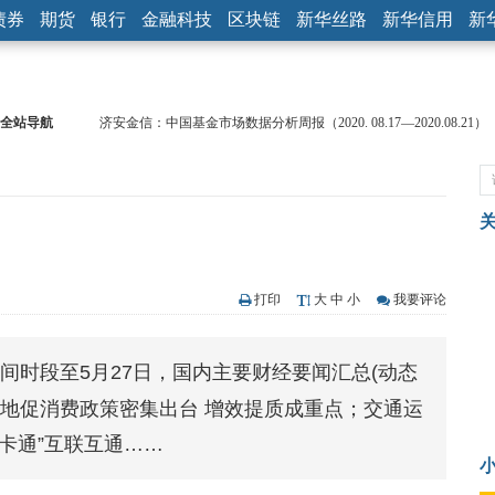
债券
期货
银行
金融科技
区块链
新华丝路
新华信用
新
全站导航
济安金信：中国基金市场数据分析周报（2020. 08.17—2020.08.21）
【见·闻】疫情下，新加坡旅游业步履维艰
记者手记：疫情下的香港零售业如何浴火重生？
【见·闻】疫情下一家香港传统零售商的转型突围之旅
济安金信：中国基金市场数据分析周报（2020. 07.27—2020.07.31）
【新华财经调查】同业存单、结构性存款玩起“跷跷板” 结构性失衡
在“隐秘的角落”
央行公开市场净投放300亿元 短端资金利率明显下行
打印
大
中
小
我要评论
基本面及股市双轮冲击 债市回调十年期债表现最弱
沥青期货连续两日涨逾3% 沪银及两粕涨势喜人
日晚间时段至5月27日，国内主要财经要闻汇总(动态
恒生聚源：北斗收官之星发射成功，全产业链解析
多地促消费政策密集出台 增效提质成重点；交通运
一卡通”互联互通……