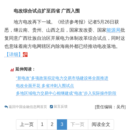
电改综合试点扩至四省 广西入围
地方电改再下一城。《经济参考报》记者5月26日获
悉，继云南、贵州、山西之后，国家发改委、国家
能源局
批
复同意广西壮族自治区开展电力体制改革综合试点，同时这
也意味着南方电网辖区内除海南外都已经推动电改落地。
【详细】
延伸阅读：
“新电改”多项政策拟定电力交易市场建设将全面推进
电改全面开花 多省冲刺入围试点
多地区域电力交易中心相继建成“电改”步入实际操作阶段
留言反馈
[责任编辑：吴丹]
返回中国金融信息网首页
上一页
1
2
3
下一页
阅读全文