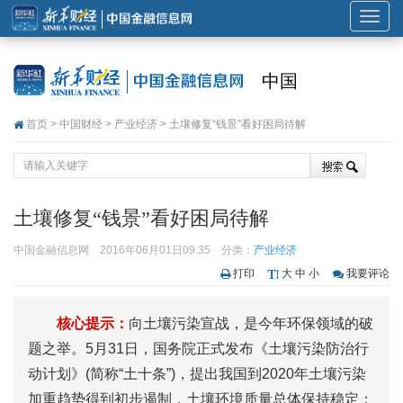
展
开
或
中国
折
叠
首页
>
中国财经
>
产业经济
> 土壤修复“钱景”看好困局待解
导
航
土壤修复“钱景”看好困局待解
中国金融信息网
2016年06月01日09:35
分类：
产业经济
打印
大
中
小
我要评论
核心提示：
向土壤污染宣战，是今年环保领域的破
题之举。5月31日，国务院正式发布《土壤污染防治行
动计划》(简称“土十条”)，提出我国到2020年土壤污染
加重趋势得到初步遏制，土壤环境质量总体保持稳定；