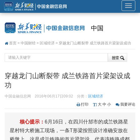
展
开
或
中国
折
叠
首页
>
中国财经
>
区域经济
> 穿越龙门山断裂带 成兰铁路首片梁架设成功
导
航
穿越龙门山断裂带 成兰铁路首片梁架设成
功
中国金融信息网
2016年06月17日09:02
分类：
区域经济
打印
大
中
小
我要评论
核心提示：
6月16日，在四川什邡市的成兰铁路星
星村特大桥施工现场，一条T形梁按照设计准确安放在
桥墩上。这是成兰铁路的首片梁架设，代表该铁路成都