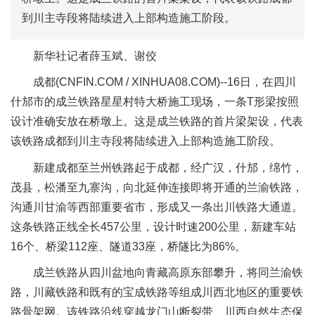
到川主寺段将陆续进入上部构造施工阶段。
新华社记者薛玉斌、谢佼
成都(CNFIN.COM / XINHUA08.COM)--16日，在四川
什邡市的成兰铁路星星村特大桥施工现场，一条T形梁按照
设计准确安放在桥墩上。这是成兰铁路的首片梁架设，代表
该铁路成都到川主寺段将陆续进入上部构造施工阶段。
新建成都至兰州铁路起于成都，经广汉，什邡，绵竹，
茂县，松潘至九寨沟，向北延伸连接即将开通的兰渝铁路，
沟通川甘渝等西部重要省市，形成又一条出川铁路大通道。
这条铁路正线全长457公里，设计时速200公里，新建车站
16个、桥梁112座、隧道33座，桥隧比为86%。
成兰铁路从四川盆地向青藏高原东部攀升，将同兰渝铁
路，川藏铁路和既有的宝成铁路等组成川西北地区的重要铁
路骨架网。该铁路沿线穿越龙门山断裂带、川西自然生态保