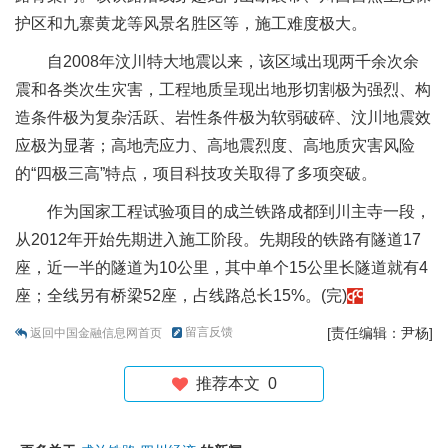
护区和九寨黄龙等风景名胜区等，施工难度极大。
自2008年汶川特大地震以来，该区域出现两千余次余
震和各类次生灾害，工程地质呈现出地形切割极为强烈、构
造条件极为复杂活跃、岩性条件极为软弱破碎、汶川地震效
应极为显著；高地壳应力、高地震烈度、高地质灾害风险
的“四极三高”特点，项目科技攻关取得了多项突破。
作为国家工程试验项目的成兰铁路成都到川主寺一段，
从2012年开始先期进入施工阶段。先期段的铁路有隧道17
座，近一半的隧道为10公里，其中单个15公里长隧道就有4
座；全线另有桥梁52座，占线路总长15%。(完)
留言反馈
[责任编辑：尹杨]
返回中国金融信息网首页
推荐本文
0