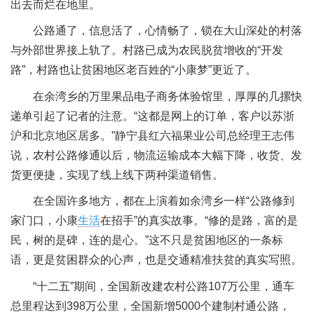
出去而烂在地里。
公路通了，信息活了，心情畅了，锁在大山深处的村落
与外部世界接上轨了。村路已成为农民脱贫增收的“开发
路”，村路也让贫困地区老百姓的“小康梦”更近了。
在余湾乡的万里果品电子商务体验馆里，厚厚的几摞快
递单引起了记者的注意。“这都是网上的订单，客户以苏浙
沪和北京地区居多。”静宁县红六福果业公司总经理王志伟
说，农村公路修通以后，物流运输成本大幅下降，收货、发
货更便捷，实现了线上线下两种渠道销售。
在全国许多地方，都在上演着如余湾乡一样“公路修到
家门口，小康
生活
在招手”的真实故事。“修的是路，富的是
民，树的是碑，连的是心。”这不只是贫困地区的一条标
语，更是贫困群众的心声，也是交通精准扶贫的真实写照。
“十二五”期间，全国新改建农村公路107万公里，通车
总里程达到398万公里，全国新增5000个建制村通公路，