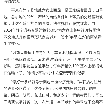
有效改观。
平凉市静宁县地处六盘山西麓，是国家级贫困县，山旱
地占总耕地的92%，严酷的自然条件加上落后的交通基础设
施，让这个盛产苹果的县城无法依托特产脱贫致富。自
2014年静宁县被交通运输部确定为六盘山集中连片特困地
区交通扶贫攻坚示范试点县以来，这个“苹果之乡”的面貌发
生了变化。
“以前大老远用筐背过去，苹果必须得卖掉，所以收货
商把价钱压得很低。后来通过'蹦蹦车’运，但要受雨雪天气
影响，还时常发生交通事故，每年产量的10%基本上都损耗
在运输上了。”余湾乡韩店村村民赵安宁告诉记者。
“修好一条路就等于架起一座经济走廊。”从韩店村往外
的静秦公路通了，这条全长8.6公里的路串联起附近的羊
路、阴屲、胡同、花咀四村。和赵安宁一样的村民们，再也
不需要依靠背篓一次一次外运，辛苦栽种的苹果也不会卖不