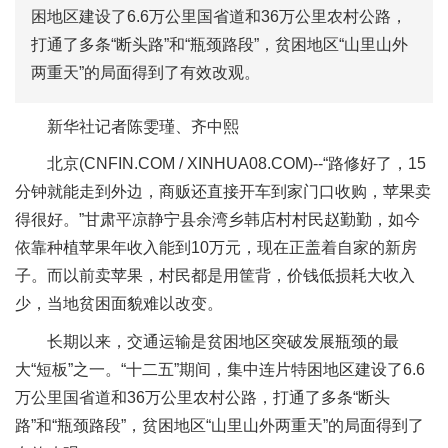
困地区建设了6.6万公里国省道和36万公里农村公路，
打通了多条“断头路”和“瓶颈路段”，贫困地区“山里山外
两重天”的局面得到了有效改观。
新华社记者陈雯瑾、齐中熙
北京(CNFIN.COM / XINHUA08.COM)--“路修好了，15
分钟就能走到外边，商贩还直接开车到家门口收购，苹果卖
得很好。”甘肃平凉静宁县余湾乡韩店村村民赵勤勤，如今
依靠种植苹果年收入能到10万元，现在正盖着自家的新房
子。而以前卖苹果，村民都是用筐背，价钱低损耗大收入
少，当地贫困面貌难以改变。
长期以来，交通运输是贫困地区突破发展瓶颈的最
大“短板”之一。“十二五”期间，集中连片特困地区建设了6.6
万公里国省道和36万公里农村公路，打通了多条“断头
路”和“瓶颈路段”，贫困地区“山里山外两重天”的局面得到了