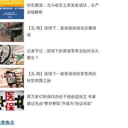
恒生聚源：北斗收官之星发射成功，全产
业链解析
【见·闻】疫情下，新加坡旅游业步履维
艰
记者手记：疫情下的香港零售业如何浴火
重生？
【见·闻】疫情下一家香港传统零售商的
转型突围之旅
两万多亿医保结存处于低收益状态 专家
建议先由“整存整取”升级为“协议存款”
视觉焦点