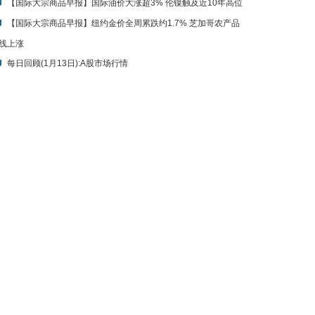
【国际大宗商品早报】国际油价大涨超3% 伦镍触及近10年高位
【国际大宗商品早报】纽约金价全周累跌约1.7% 芝加哥农产品
线上涨
每日回顾(1月13日):A股市场行情