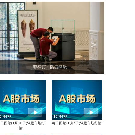
<
>
菲律宾：防疫降级
分44秒
1分44秒
日回顾(1月10日):A股市场行
每日回顾(1月7日):A股市场行情
情