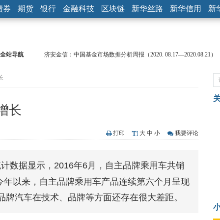
债券
期货
银行
金融科技
区块链
新华丝路
新华信用
新
全站导航
济安金信：中国基金市场数据分析周报（2020. 08.17—2020.08.21）
【见·闻】疫情下，新加坡旅游业步履维艰
长
记者手记：疫情下的香港零售业如何浴火重生？
【见·闻】疫情下一家香港传统零售商的转型突围之旅
济安金信：中国基金市场数据分析周报（2020. 07.27—2020.07.31）
增长
【新华财经调查】同业存单、结构性存款玩起“跷跷板” 结构性失衡
在“隐秘的角落”
央行公开市场净投放300亿元 短端资金利率明显下行
打印
大
中
小
我要评论
基本面及股市双轮冲击 债市回调十年期债表现最弱
沥青期货连续两日涨逾3% 沪银及两粕涨势喜人
计数据显示，2016年6月，自主品牌乘用车共销
恒生聚源：北斗收官之星发射成功，全产业链解析
已是今年以来，自主品牌乘用车产品连续第六个月呈现
品牌汽车在技术、品牌等方面还存在很大差距。