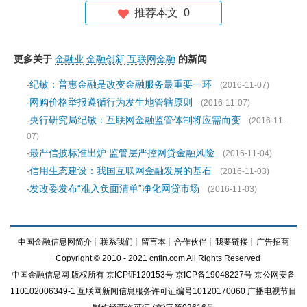
推荐本文
0
更多关于
金融业
金融创新
互联网金融
的新闻
纪敏：普惠金融是改变金融服务最重要一环
·
(2016-11-07)
网购价格举报遵循行为发生地管辖原则
·
(2016-11-07)
央行研究局纪敏：互联网金融监管体制将应需而变
·
(2016-11-
07)
最严信披标准出炉 监管层严控网贷金融风险
·
(2016-11-04)
信用生态建设：我国互联网金融发展的基石
·
(2016-11-03)
发改委发布“准入负面清单”净化网贷市场
·
(2016-11-03)
中国金融信息网简介
┊
联系我们
┊
留言本
┊
合作伙伴
┊
我要链接
┊
广告招商
┊Copyright © 2010 - 2021 cnfin.com All Rights Reserved
中国金融信息网
版权所有
京ICP证120153号
京ICP备19048227号 京公网安备
110102006349-1 互联网新闻信息服务许可证编号10120170060
广播电视节目