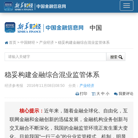
展
开
或
中国
折
叠
首页
>
中国财经
>
产业经济
> 稳妥构建金融综合混业监管体系
导
航
稳妥构建金融综合混业监管体系
经济参考报
2016年11月08日08:50
分类：
产业经济
打印
大
中
小
我要评论
核心提示：
近年来，随着金融全球化、自由化，互
联网金融和金融创新的迅猛发展，金融机构业务创新与
交叉融合不断深化，我国的金融监管环境正发生重大变
化。目前我国“一行三会”的分业监管模式、机制，明显