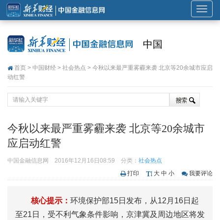
展
开
或
中国
折
叠
首页
>
中国财经
>
社会热点
> 今秋以来最严重雾霾来袭 北京等20余城市应启
导
动红警
航
今秋以来最严重雾霾来袭 北京等20余城市
应启动红警
中国金融信息网
2016年12月16日08:59
分类：
社会热点
打印
大
中
小
我要评论
核心提示：
环境保护部15日发布，从12月16日起
至21日，受不利气象条件影响，京津冀及周边地区将发