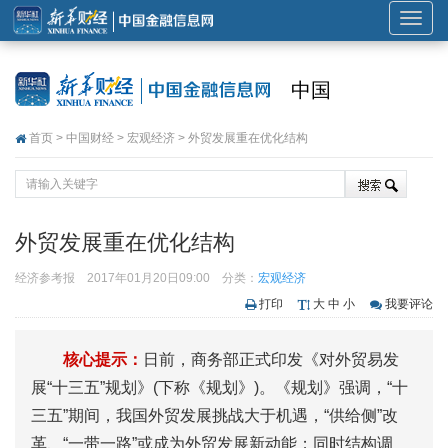
展
开
或
中国
折
叠
首页
>
中国财经
>
宏观经济
> 外贸发展重在优化结构
导
航
外贸发展重在优化结构
经济参考报
2017年01月20日09:00
分类：
宏观经济
打印
大
中
小
我要评论
核心提示：
日前，商务部正式印发《对外贸易发
展“十三五”规划》(下称《规划》)。《规划》强调，“十
三五”期间，我国外贸发展挑战大于机遇，“供给侧”改
革、“一带一路”或成为外贸发展新动能；同时结构调