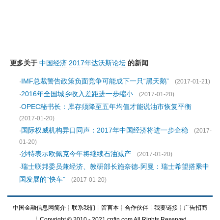
更多关于
中国经济
2017年达沃斯论坛
的新闻
IMF总裁警告政策负面竞争可能成下一只“黑天鹅”
·
(2017-01-21)
2016年全国城乡收入差距进一步缩小
·
(2017-01-20)
OPEC秘书长：库存须降至五年均值才能说油市恢复平衡
·
(2017-01-20)
国际权威机构异口同声：2017年中国经济将进一步企稳
·
(2017-
01-20)
沙特表示欧佩克今年将继续石油减产
·
(2017-01-20)
瑞士联邦委员兼经济、教研部长施奈德-阿曼：瑞士希望搭乘中
·
国发展的“快车”
(2017-01-20)
中国金融信息网简介
┊
联系我们
┊
留言本
┊
合作伙伴
┊
我要链接
┊
广告招商
┊Copyright © 2010 - 2021 cnfin.com All Rights Reserved