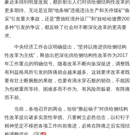
象还未得到明显改观，都折射出人们对供给侧结构性改革的
更多期待。无论是近期“地条钢”违规违法生产和关停煤矿“偷
采”引发重大事故，还是“曹德旺境外设厂”和“娃哈哈缴费200
多种”引发的争议，都反映了社会对不断深化改革的更高要
求。
中央经济工作会议明确提出，“坚持以推进供给侧结构
性改革为主线”，释放出把深化供给侧结构性改革作为2017
年工作重点的明确信号。随着改革不断向纵深挺进，调整既
有利益格局所引发的阵痛就会越来越多。这就要求改革者既
要有壮士断腕般的果敢，也要有滴水穿石般的韧劲，不能因
为包袱重而等待、困难多而不作为、有风险而躲避、有阵痛
而不前。
当前，各地召开的两会，纷纷“撸起袖子”对供给侧结构
性改革提出诸多实质性举措。只要树立必胜信念，以钉钉子
精神坚定不移把各项工作向前推进，必将在阵痛之后实现结
构调整优化。(完)