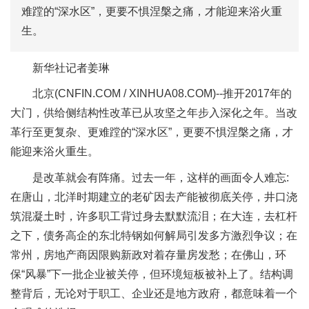
难蹚的“深水区”，更要不惧涅槃之痛，才能迎来浴火重
生。
新华社记者姜琳
北京(CNFIN.COM / XINHUA08.COM)--推开2017年的
大门，供给侧结构性改革已从攻坚之年步入深化之年。当改
革行至更复杂、更难蹚的“深水区”，更要不惧涅槃之痛，才
能迎来浴火重生。
是改革就会有阵痛。过去一年，这样的画面令人难忘:
在唐山，北洋时期建立的老矿因去产能被彻底关停，井口浇
筑混凝土时，许多职工背过身去默默流泪；在大连，去杠杆
之下，债务高企的东北特钢如何解局引发多方激烈争议；在
常州，房地产商因限购新政对着存量房发愁；在佛山，环
保“风暴”下一批企业被关停，但环境短板被补上了。结构调
整背后，无论对于职工、企业还是地方政府，都意味着一个