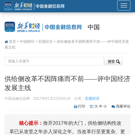
展
开
或
中国
折
叠
首页
>
中国财经
>
宏观经济
> 供给侧改革不因阵痛而不前——评中国经济发
导
展主线
航
供给侧改革不因阵痛而不前——评中国经济
发展主线
中国金融信息网
2017年01月22日08:26
分类：
宏观经济
打印
大
中
小
我要评论
核心提示：
推开2017年的大门，供给侧结构性改
革已从攻坚之年步入深化之年。当改革行至更复杂、更