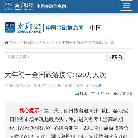
展
开
或
中国
折
叠
首页
>
中国财经
>
产业经济
> 大年初一全国旅游接待6520万人次
导
航
大年初一全国旅游接待6520万人次
中国金融信息网
2017年01月29日08:53
分类：
产业经济
打印
大
中
小
我要评论
核心提示：
第二天，假日旅游迎来开门红。各地假
日旅游市场呈现趋暖势头，逐步进入游客出游高峰期。
经国家旅游局数据中心综合测算，28日全国旅游接待总
人数6520万人次，同比增长14.7%；实现旅游收入760