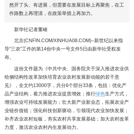
然开了头、有进展，但需要在发展目标上再聚焦，在工
作路数上再理清，在政策举措上再加力。
新华社
记者董峻
北京
(CNFIN.COM/XINHUA08.COM)--
新世纪以来指
导“三农”工作的第14份中央一号文件5日由新华社受权发
布。
这份文件题为《中共中央、国务院关于深入推进农业供
给侧结构性改革加快培育农业农村发展新动能的若干意
见》，全文约13000字，共分6个部分33条，包括：优化产
品产业结构，着力推进农业提质增效；推行
绿色
生产方式，
增强农业可持续发展能力；壮大新产业新业态，拓展农业产
业链价值链；强化科技创新驱动，引领现代农业加快发展；
补齐农业农村短板，夯实农村共享发展基础；加大农村改革
力度，激活农业农村内生发展动力。