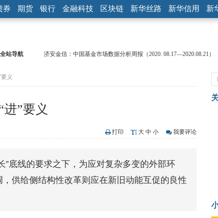
债券
期货
银行
金融科技
区块链
新华丝路
新华信用
新
济安金信：中国基金市场数据分析周报（2020. 08.17—2020.08.21）
全站导航
【见·闻】疫情下，新加坡旅游业步履维艰
记者手记：疫情下的香港零售业如何浴火重生？
”要义
【见·闻】疫情下一家香港传统零售商的转型突围之旅
济安金信：中国基金市场数据分析周报（2020. 07.27—2020.07.31）
“进”要义
【新华财经调查】同业存单、结构性存款玩起“跷跷板” 结构性失衡
在“隐秘的角落”
央行公开市场净投放300亿元 短端资金利率明显下行
打印
大
中
小
我要评论
基本面及股市双轮冲击 债市回调十年期债表现最弱
沥青期货连续两日涨逾3% 沪银及两粕涨势喜人
增长”底线的要求之下，为应对复杂多变的外部环
恒生聚源：北斗收官之星发射成功，全产业链解析
济安金信：中国基金市场数据分析周报（2020. 08.17—2020.08.21）
协调，供给侧结构性改革则应在新旧动能互促的良性