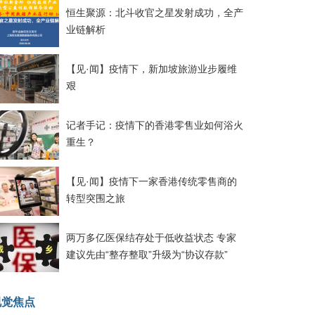
恒生聚源：北斗收官之星发射成功，全产
业链解析
【见·闻】疫情下，新加坡旅游业步履维
艰
记者手记：疫情下的香港零售业如何浴火
重生？
【见·闻】疫情下一家香港传统零售商的
转型突围之旅
两万多亿医保结存处于低收益状态 专家
建议先由“整存整取”升级为“协议存款”
视觉焦点