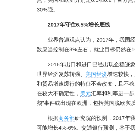
点，美国和欧洲分别是0.3和0.2个百
30%强。
2017
年守住6.5%增长底线
业界普遍观点认为，2017年，我国经
数应当控制在3%左右，就业目标仍然在1
2016年出口和进口已经出现企稳迹
世界经济复苏转强、
美国经济
增速较快，
和贸易增速缓行的特征不会改变，且不稳
在较大不确定性，
美元
汇率和利率进一步
鹅”事件或出现在欧洲，包括英国脱欧实
根据
商务部
研究院的预测，2017年
可能增长4%-6%。交通银行预测，鉴于