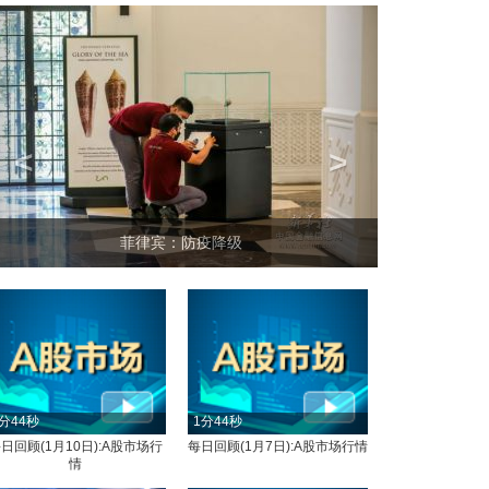
<
>
坐上火车看老挝
分44秒
1分44秒
日回顾(1月10日):A股市场行
每日回顾(1月7日):A股市场行情
情