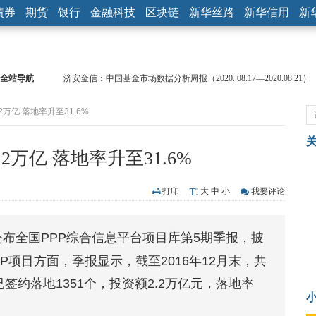
债券
期货
银行
金融科技
区块链
新华丝路
新华信用
新
全站导航
济安金信：中国基金市场数据分析周报（2020. 08.17—2020.08.21）
【见·闻】疫情下，新加坡旅游业步履维艰
2万亿 落地率升至31.6%
记者手记：疫情下的香港零售业如何浴火重生？
【见·闻】疫情下一家香港传统零售商的转型突围之旅
济安金信：中国基金市场数据分析周报（2020. 07.27—2020.07.31）
.2万亿 落地率升至31.6%
【新华财经调查】同业存单、结构性存款玩起“跷跷板” 结构性失衡
在“隐秘的角落”
央行公开市场净投放300亿元 短端资金利率明显下行
打印
大
中
小
我要评论
基本面及股市双轮冲击 债市回调十年期债表现最弱
沥青期货连续两日涨逾3% 沪银及两粕涨势喜人
公布全国PPP综合信息平台项目库第5期季报，披
恒生聚源：北斗收官之星发射成功，全产业链解析
P项目方面，季报显示，截至2016年12月末，共
已签约落地1351个，投资额2.2万亿元，落地率