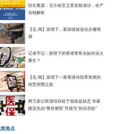
恒生聚源：北斗收官之星发射成功，全产
业链解析
【见·闻】疫情下，新加坡旅游业步履维
艰
记者手记：疫情下的香港零售业如何浴火
重生？
【见·闻】疫情下一家香港传统零售商的
转型突围之旅
两万多亿医保结存处于低收益状态 专家
建议先由“整存整取”升级为“协议存款”
视觉焦点