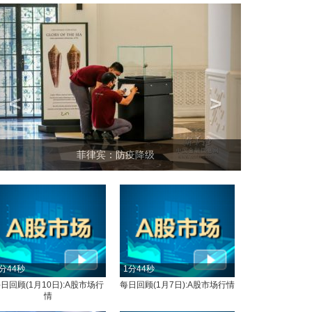
<
>
菲律宾：防疫降级
分44秒
1分44秒
日回顾(1月10日):A股市场行
每日回顾(1月7日):A股市场行情
情