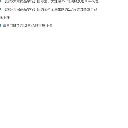
【国际大宗商品早报】国际油价大涨超3% 伦镍触及近10年高位
【国际大宗商品早报】纽约金价全周累跌约1.7% 芝加哥农产品
线上涨
每日回顾(1月13日):A股市场行情