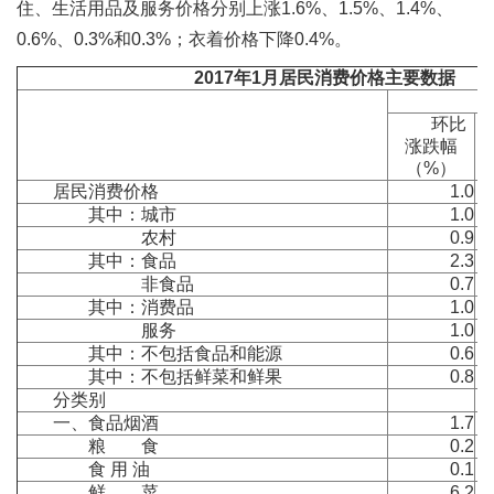
住、生活用品及服务价格分别上涨1.6%、1.5%、1.4%、
0.6%、0.3%和0.3%；衣着价格下降0.4%。
2017
年
1
月居民消费价格主要数据
1
环比
涨跌幅
（%）
居民消费价格
1.0
其中：城市
1.0
农村
0.9
其中：食品
2.3
非食品
0.7
其中：消费品
1.0
服务
1.0
其中：不包括食品和能源
0.6
其中：不包括鲜菜和鲜果
0.8
分类别
一、食品烟酒
1.7
粮 食
0.2
食 用 油
0.1
鲜 菜
6.2