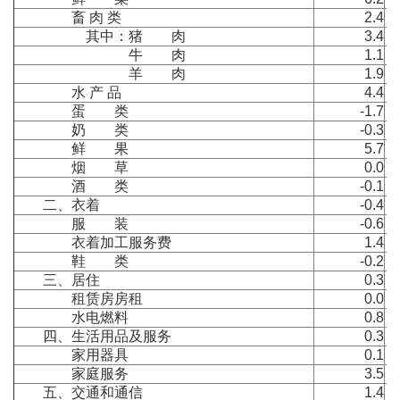
畜 肉 类
2.4
其中：猪 肉
3.4
牛 肉
1.1
羊 肉
1.9
水 产 品
4.4
蛋 类
-1.7
奶 类
-0.3
鲜 果
5.7
烟 草
0.0
酒 类
-0.1
二、衣着
-0.4
服 装
-0.6
衣着加工服务费
1.4
鞋 类
-0.2
三、居住
0.3
租赁房房租
0.0
水电燃料
0.8
四、生活用品及服务
0.3
家用器具
0.1
家庭服务
3.5
五、交通和通信
1.4