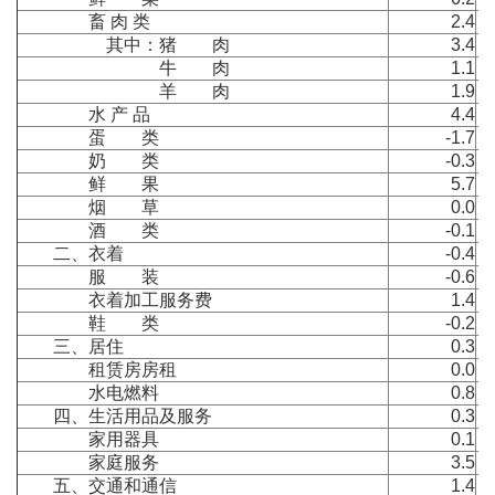
畜 肉 类
2.4
其中：猪 肉
3.4
牛 肉
1.1
羊 肉
1.9
水 产 品
4.4
蛋 类
-1.7
奶 类
-0.3
鲜 果
5.7
烟 草
0.0
酒 类
-0.1
二、衣着
-0.4
服 装
-0.6
衣着加工服务费
1.4
鞋 类
-0.2
三、居住
0.3
租赁房房租
0.0
水电燃料
0.8
四、生活用品及服务
0.3
家用器具
0.1
家庭服务
3.5
五、交通和通信
1.4