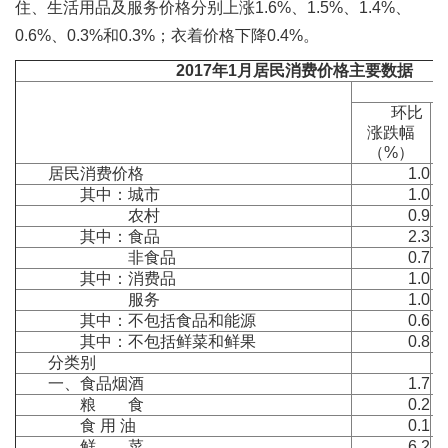
住、生活用品及服务价格分别上涨1.6%、1.5%、1.4%、
0.6%、0.3%和0.3%；衣着价格下降0.4%。
2017
年
1
月居民消费价格主要数据
1
环比
涨跌幅
（%）
居民消费价格
1.0
其中：城市
1.0
农村
0.9
其中：食品
2.3
非食品
0.7
其中：消费品
1.0
服务
1.0
其中：不包括食品和能源
0.6
其中：不包括鲜菜和鲜果
0.8
分类别
一、食品烟酒
1.7
粮 食
0.2
食 用 油
0.1
鲜 菜
6.2