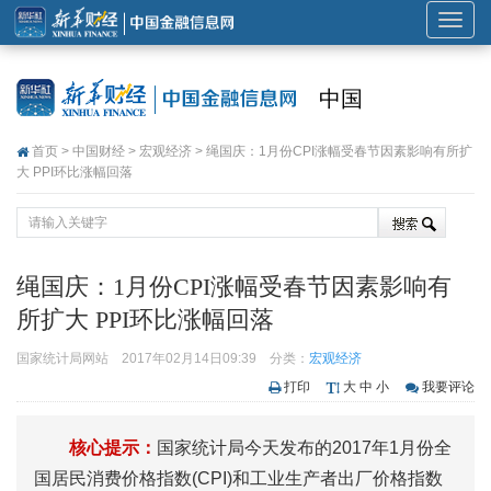
展
开
或
中国
折
叠
首页
>
中国财经
>
宏观经济
> 绳国庆：1月份CPI涨幅受春节因素影响有所扩
导
大 PPI环比涨幅回落
航
绳国庆：1月份CPI涨幅受春节因素影响有
所扩大 PPI环比涨幅回落
国家统计局网站
2017年02月14日09:39
分类：
宏观经济
打印
大
中
小
我要评论
核心提示：
国家统计局今天发布的2017年1月份全
国居民消费价格指数(CPI)和工业生产者出厂价格指数