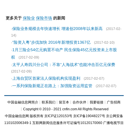
更多关于
保险业
保险市场
的新闻
保险业务规模去年快速增长 增速创2008年以来新高
·
(2017-02-
14)
“险资入粤”步伐加快 2016年新增投资1367亿
·
(2017-02-10)
1月三险企54亿元购置不动产 民生保险45亿元投资未上市股
·
权
(2017-02-09)
太平人寿四川分公司：不靠“人海战术”也能冲击百亿元保费
·
(2017-02-09)
上海自贸区首家法人保险机构实现盈利
·
(2017-02-07)
一系列保险新规正在路上：加强险资运用监管
·
(2017-02-07)
中国金融信息网简介
┊
联系我们
┊
留言本
┊
合作伙伴
┊
我要链接
┊
广告招商
┊Copyright © 2010 - 2021 cnfin.com All Rights Reserved
中国金融信息网
版权所有
京ICP证120153号
京ICP备19048227号 京公网安备
110102006349-1 互联网新闻信息服务许可证编号10120170060
广播电视节目