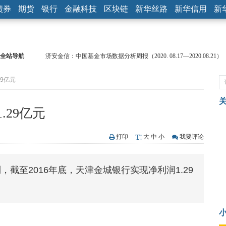
债券
期货
银行
金融科技
区块链
新华丝路
新华信用
新
全站导航
济安金信：中国基金市场数据分析周报（2020. 08.17—2020.08.21）
【见·闻】疫情下，新加坡旅游业步履维艰
9亿元
记者手记：疫情下的香港零售业如何浴火重生？
【见·闻】疫情下一家香港传统零售商的转型突围之旅
济安金信：中国基金市场数据分析周报（2020. 07.27—2020.07.31）
29亿元
【新华财经调查】同业存单、结构性存款玩起“跷跷板” 结构性失衡
在“隐秘的角落”
央行公开市场净投放300亿元 短端资金利率明显下行
打印
大
中
小
我要评论
基本面及股市双轮冲击 债市回调十年期债表现最弱
沥青期货连续两日涨逾3% 沪银及两粕涨势喜人
截至2016年底，天津金城银行实现净利润1.29
恒生聚源：北斗收官之星发射成功，全产业链解析