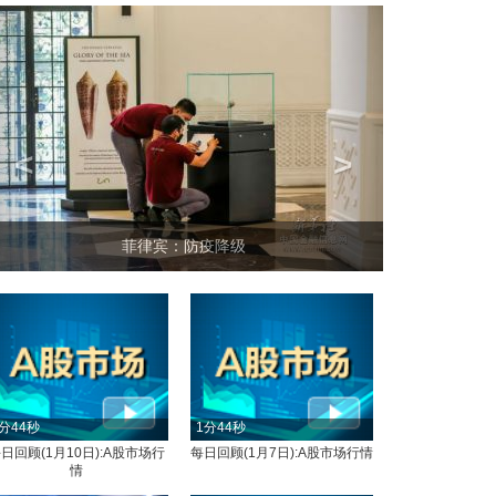
<
>
菲律宾：防疫降级
分44秒
1分44秒
日回顾(1月10日):A股市场行
每日回顾(1月7日):A股市场行情
情