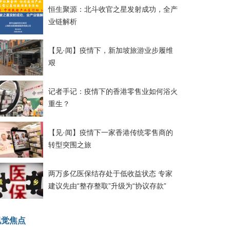
恒生聚源：北斗收官之星发射成功，全产
业链解析
【见·闻】疫情下，新加坡旅游业步履维
艰
记者手记：疫情下的香港零售业如何浴火
重生？
【见·闻】疫情下一家香港传统零售商的
转型突围之旅
两万多亿医保结存处于低收益状态 专家
建议先由“整存整取”升级为“协议存款”
视觉焦点