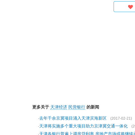
更多关于
天津经济
民营银行
的新闻
去年千余京冀项目涌入天津滨海新区
·
(2017-02-21)
天津将实施多个重大项目助力京津冀交通一体化
·
(2
天津各银行普遍上调房贷利率 房地产市场或将继续
·