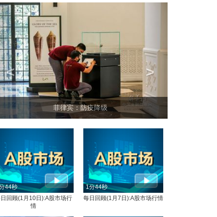
<
>
菲律宾：防疫降级
分44秒
1分44秒
日回顾(1月10日):A股市场行
每日回顾(1月7日):A股市场行情
情