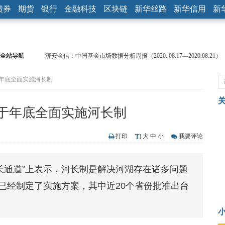
债券
期货
银行
金融科技
区块链
新华丝路
新华信用
新
济安金信：中国基金市场数据分析周报（2020. 08.17—2020.08.21）
全站导航
【见·闻】疫情下，新加坡旅游业步履维艰
于年底全面实施河长制
记者手记：疫情下的香港零售业如何浴火重生？
【见·闻】疫情下一家香港传统零售商的转型突围之旅
济安金信：中国基金市场数据分析周报（2020. 07.27—2020.07.31）
将于年底全面实施河长制
【新华财经调查】同业存单、结构性存款玩起“跷跷板” 结构性失衡
在“隐秘的角落”
央行公开市场净投放300亿元 短端资金利率明显下行
打印
大
中
小
我要评论
基本面及股市双轮冲击 债市回调十年期债表现最弱
沥青期货连续两日涨逾3% 沪银及两粕涨势喜人
长通道”上表示，河长制是解决河湖存在诸多问题
恒生聚源：北斗收官之星发射成功，全产业链解析
已经制定了实施方案，其中近20个省份批准出台
济安金信：中国基金市场数据分析周报（2020. 08.17—2020.08.21）