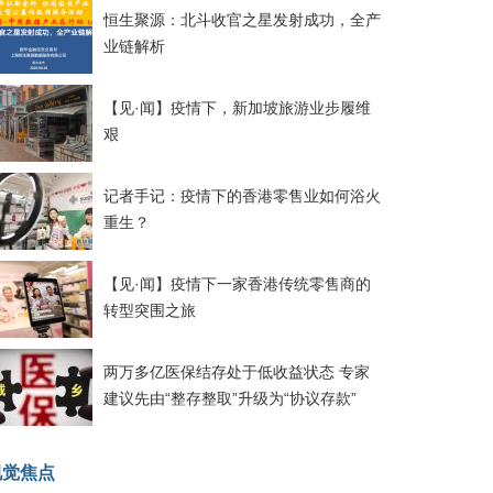
恒生聚源：北斗收官之星发射成功，全产
业链解析
【见·闻】疫情下，新加坡旅游业步履维
艰
记者手记：疫情下的香港零售业如何浴火
重生？
【见·闻】疫情下一家香港传统零售商的
转型突围之旅
两万多亿医保结存处于低收益状态 专家
建议先由“整存整取”升级为“协议存款”
视觉焦点