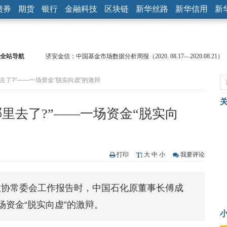
债券
期货
银行
金融科技
区块链
新华丝路
新华信用
新
济安金信：中国基金市场数据分析周报（2020. 08.17—2020.08.21）
全站导航
【见·闻】疫情下，新加坡旅游业步履维艰
记者手记：疫情下的香港零售业如何浴火重生？
去了?”——一场资金“脱实向虚”的激辩
【见·闻】疫情下一家香港传统零售商的转型突围之旅
济安金信：中国基金市场数据分析周报（2020. 07.27—2020.07.31）
里去了?”——一场资金“脱实向
【新华财经调查】同业存单、结构性存款玩起“跷跷板” 结构性失衡
在“隐秘的角落”
央行公开市场净投放300亿元 短端资金利率明显下行
基本面及股市双轮冲击 债市回调十年期债表现最弱
打印
大
中
小
我要评论
沥青期货连续两日涨逾3% 沪银及两粕涨势喜人
恒生聚源：北斗收官之星发射成功，全产业链解析
济安金信：中国基金市场数据分析周报（2020. 08.17—2020.08.21）
政协常委会工作报告时，中国石化原董事长傅成
资金“脱实向虚”的激辩。