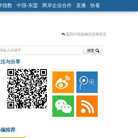
华指数
中国-东盟
两岸企业合作
直播
快看
返回中国金融信息网首页
关注与分享
藏
小编推荐