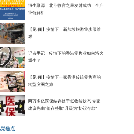
恒生聚源：北斗收官之星发射成功，全产
业链解析
【见·闻】疫情下，新加坡旅游业步履维
艰
记者手记：疫情下的香港零售业如何浴火
重生？
【见·闻】疫情下一家香港传统零售商的
转型突围之旅
两万多亿医保结存处于低收益状态 专家
建议先由“整存整取”升级为“协议存款”
视觉焦点