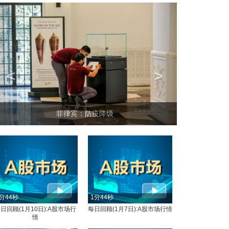
<
>
菲律宾：防疫降级
分44秒
1分44秒
日回顾(1月10日):A股市场行
每日回顾(1月7日):A股市场行情
情