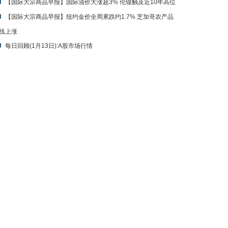
【国际大宗商品早报】国际油价大涨超3% 伦镍触及近10年高位
【国际大宗商品早报】纽约金价全周累跌约1.7% 芝加哥农产品
线上涨
每日回顾(1月13日):A股市场行情