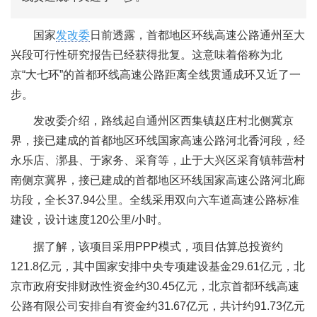
国家
发改委
日前透露，首都地区环线高速公路通州至大
兴段可行性研究报告已经获得批复。这意味着俗称为北
京“大七环”的首都环线高速公路距离全线贯通成环又近了一
步。
发改委介绍，路线起自通州区西集镇赵庄村北侧冀京
界，接已建成的首都地区环线国家高速公路河北香河段，经
永乐店、漷县、于家务、采育等，止于大兴区采育镇韩营村
南侧京冀界，接已建成的首都地区环线国家高速公路河北廊
坊段，全长37.94公里。全线采用双向六车道高速公路标准
建设，设计速度120公里/小时。
据了解，该项目采用PPP模式，项目估算总投资约
121.8亿元，其中国家安排中央专项建设基金29.61亿元，北
京市政府安排财政性资金约30.45亿元，北京首都环线高速
公路有限公司安排自有资金约31.67亿元，共计约91.73亿元