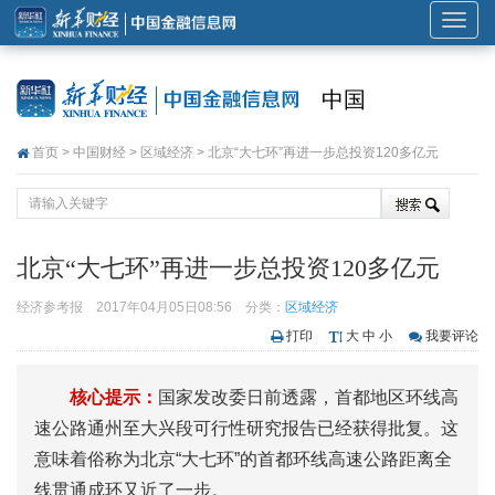
展
开
或
中国
折
叠
首页
>
中国财经
>
区域经济
> 北京“大七环”再进一步总投资120多亿元
导
航
北京“大七环”再进一步总投资120多亿元
经济参考报
2017年04月05日08:56
分类：
区域经济
打印
大
中
小
我要评论
核心提示：
国家发改委日前透露，首都地区环线高
速公路通州至大兴段可行性研究报告已经获得批复。这
意味着俗称为北京“大七环”的首都环线高速公路距离全
线贯通成环又近了一步。