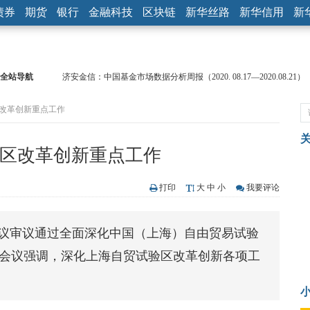
债券
期货
银行
金融科技
区块链
新华丝路
新华信用
新
全站导航
济安金信：中国基金市场数据分析周报（2020. 08.17—2020.08.21）
【见·闻】疫情下，新加坡旅游业步履维艰
区改革创新重点工作
记者手记：疫情下的香港零售业如何浴火重生？
【见·闻】疫情下一家香港传统零售商的转型突围之旅
济安金信：中国基金市场数据分析周报（2020. 07.27—2020.07.31）
贸区改革创新重点工作
【新华财经调查】同业存单、结构性存款玩起“跷跷板” 结构性失衡
在“隐秘的角落”
央行公开市场净投放300亿元 短端资金利率明显下行
打印
大
中
小
我要评论
基本面及股市双轮冲击 债市回调十年期债表现最弱
沥青期货连续两日涨逾3% 沪银及两粕涨势喜人
会议审议通过全面深化中国（上海）自由贸易试验
恒生聚源：北斗收官之星发射成功，全产业链解析
。会议强调，深化上海自贸试验区改革创新各项工