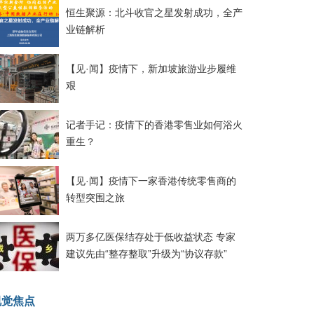
恒生聚源：北斗收官之星发射成功，全产
业链解析
【见·闻】疫情下，新加坡旅游业步履维
艰
记者手记：疫情下的香港零售业如何浴火
重生？
【见·闻】疫情下一家香港传统零售商的
转型突围之旅
两万多亿医保结存处于低收益状态 专家
建议先由“整存整取”升级为“协议存款”
视觉焦点