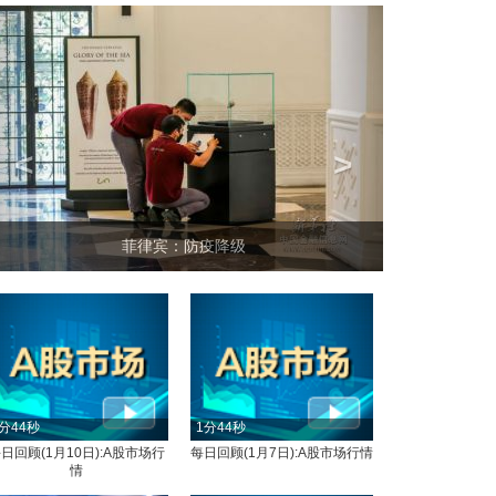
<
>
菲律宾：防疫降级
分44秒
1分44秒
日回顾(1月10日):A股市场行
每日回顾(1月7日):A股市场行情
情