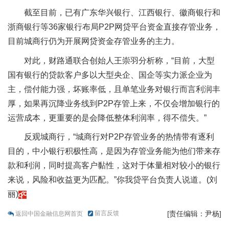
截至目前，已有广东华兴银行、江西银行、徽商银行和
浙商银行等36家银行布局P2P网贷平台资金直接存管业务，
目前城商行仍为开展网贷资金存管业务的主力。
对此，财路通联合创始人王崇羽分析称，“目前，大型
国有银行的贷款客户多以大型央企、国企等实力派企业为
主，偿付能力强，坏账率低，且单笔业务对银行而言利润丰
厚，如果再沉降业务线到P2P存管上来，不仅会增加银行的
运营成本，更重要的是会降低整体利润率，得不偿失。”
反观城商行，“城商行对P2P存管业务的热情带有逐利
目的，中小银行积极性高，是因为存管业务能为他们带来存
款和利润，同时提高客户黏性，这对于体量相对较小的银行
来说，风险和收益更为匹配。”你我贷平台负责人说道。(刘
丽)
留言反馈
[责任编辑：尹杨]
返回中国金融信息网首页