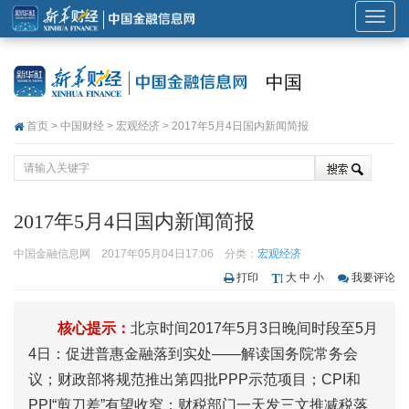
展
开
或
中国
折
叠
首页
>
中国财经
>
宏观经济
> 2017年5月4日国内新闻简报
导
航
2017年5月4日国内新闻简报
中国金融信息网
2017年05月04日17:06
分类：
宏观经济
打印
大
中
小
我要评论
核心提示：
北京时间2017年5月3日晚间时段至5月
4日：促进普惠金融落到实处——解读国务院常务会
议；财政部将规范推出第四批PPP示范项目；CPI和
PPI“剪刀差”有望收窄；财税部门一天发三文推减税落