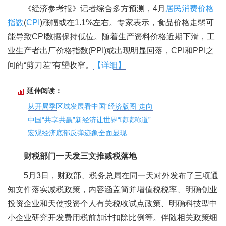
《经济参考报》记者综合多方预测，4月
居民消费价格
指数
(
CPI
)涨幅或在1.1%左右。专家表示，食品价格走弱可
能导致CPI数据保持低位。随着生产资料价格近期下滑，工
业生产者出厂价格指数(PPI)或出现明显回落，CPI和PPI之
间的“剪刀差”有望收窄。
【详细】
延伸阅读：
从开局季区域发展看中国“经济版图”走向
中国“共享共赢”新经济让世界“啧啧称道”
宏观经济底部反弹迹象全面显现
财税部门一天发三文推减税落地
5月3日，财政部、税务总局在同一天对外发布了三项通
知文件落实减税政策，内容涵盖简并增值税税率、明确创业
投资企业和天使投资个人有关税收试点政策、明确科技型中
小企业研究开发费用税前加计扣除比例等。伴随相关政策细