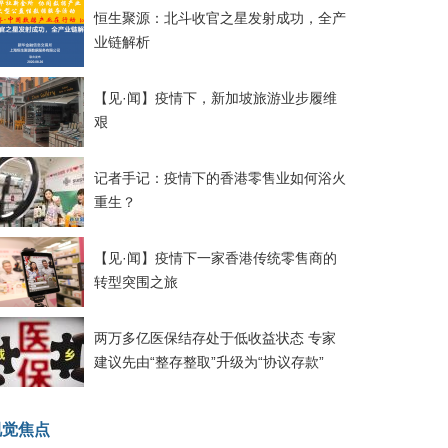
恒生聚源：北斗收官之星发射成功，全产
业链解析
【见·闻】疫情下，新加坡旅游业步履维
艰
记者手记：疫情下的香港零售业如何浴火
重生？
【见·闻】疫情下一家香港传统零售商的
转型突围之旅
两万多亿医保结存处于低收益状态 专家
建议先由“整存整取”升级为“协议存款”
视觉焦点