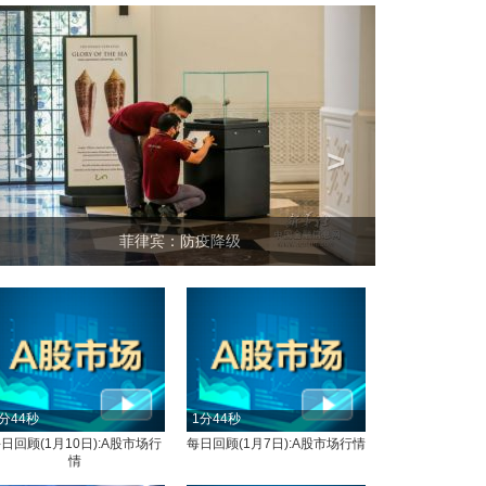
<
>
菲律宾：防疫降级
分44秒
1分44秒
日回顾(1月10日):A股市场行
每日回顾(1月7日):A股市场行情
情