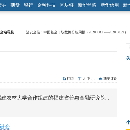
债券
期货
银行
金融科技
区块链
新华丝路
新华信用
新
全站导航
济安金信：中国基金市场数据分析周报（2020. 08.17—2020.08.21）
【见·闻】疫情下，新加坡旅游业步履维艰
记者手记：疫情下的香港零售业如何浴火重生？
【见·闻】疫情下一家香港传统零售商的转型突围之旅
济安金信：中国基金市场数据分析周报（2020. 07.27—2020.07.31）
【新华财经调查】同业存单、结构性存款玩起“跷跷板” 结构性失衡
在“隐秘的角落”
央行公开市场净投放300亿元 短端资金利率明显下行
打印
大
中
小
我要评论
基本面及股市双轮冲击 债市回调十年期债表现最弱
沥青期货连续两日涨逾3% 沪银及两粕涨势喜人
福建农林大学合作组建的福建省普惠金融研究院，
恒生聚源：北斗收官之星发射成功，全产业链解析
进会