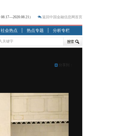
7—2020.08.21）
返回中国金融信息网首页
社会热点
热点专题
分析专栏
？
突围之旅
7—2020.07.31）
跷跷板” 结构性失衡藏
分享到：
显下行
现最弱
人
解析