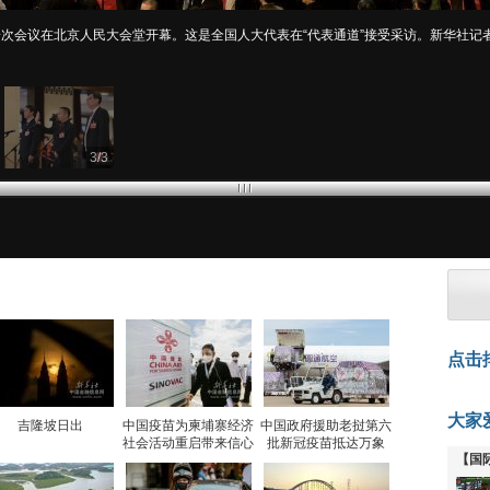
次会议在北京人民大会堂开幕。这是全国人大代表在“代表通道”接受采访。新华社记者
3
/
3
点击
大家
吉隆坡日出
中国疫苗为柬埔寨经济
中国政府援助老挝第六
社会活动重启带来信心
批新冠疫苗抵达万象
【国
全线