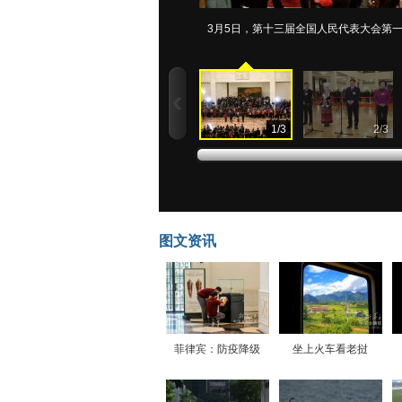
3月5日，第十三届全国人民代表大会第一
1
/
3
2
/
3
图文资讯
菲律宾：防疫降级
坐上火车看老挝