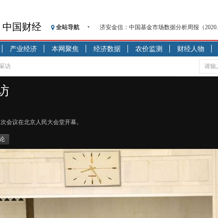
中国财经
全站导航
济安金信：中国基金市场数据分析周报（2020. 08.1
【见·闻】疫情下，新加坡旅游业步履维艰
产业经济
本网聚焦
经济数据
农价监测
财经人物
记者手记：疫情下的香港零售业如何浴火重生
【见·闻】疫情下一家香港传统零售商的转型
采访
济安金信：中国基金市场数据分析周报（2020. 07.2
访
【新华财经调查】同业存单、结构性存款玩起“
在“隐秘的角落”
央行公开市场净投放300亿元 短端资金利率明
一次会议在北京人民大会堂开幕。
基本面及股市双轮冲击 债市回调十年期债表
论
沥青期货连续两日涨逾3% 沪银及两粕涨势喜
恒生聚源：北斗收官之星发射成功，全产业链