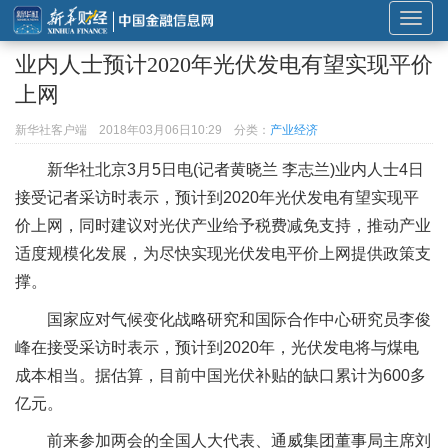
展
开
业内人士预计2020年光伏发电有望实现平价
或
上网
折
叠
新华社客户端
2018年03月06日10:29
分类：
产业经济
导
新华社北京3月5日电(记者黄晓兰 李志兰)业内人士4日
航
接受记者采访时表示，预计到2020年光伏发电有望实现平
价上网，同时建议对光伏产业给予税费减免支持，推动产业
适度规模化发展，为尽快实现光伏发电平价上网提供政策支
撑。
国家应对气候变化战略研究和国际合作中心研究员李俊
峰在接受采访时表示，预计到2020年，光伏发电将与煤电
成本相当。据估算，目前中国光伏补贴的缺口累计为600多
亿元。
前来参加两会的全国人大代表、通威集团董事局主席刘