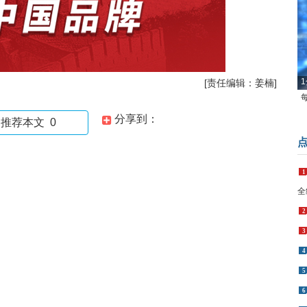
1
[责任编辑：姜楠]
分享到：
推荐本文
0
1
全
2
3
4
5
6