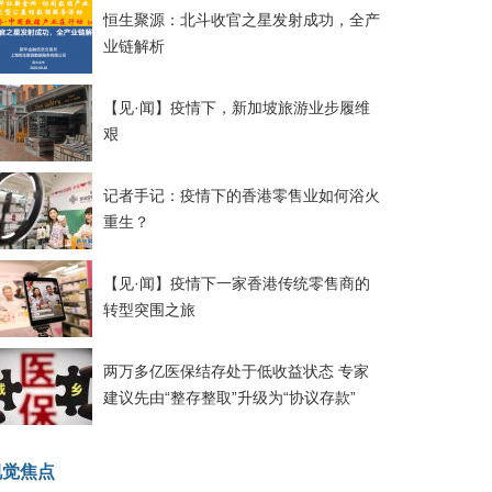
恒生聚源：北斗收官之星发射成功，全产
业链解析
【见·闻】疫情下，新加坡旅游业步履维
艰
记者手记：疫情下的香港零售业如何浴火
重生？
【见·闻】疫情下一家香港传统零售商的
转型突围之旅
两万多亿医保结存处于低收益状态 专家
建议先由“整存整取”升级为“协议存款”
视觉焦点