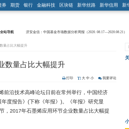
债券
期货
银行
金融科技
区块链
新华丝路
新华信用
新
全站导航
济安金信：中国基金市场数据分析周报（2020. 08.17—2020.08.21）
【见·闻】疫情下，新加坡旅游业步履维艰
业数量占比大幅提升
记者手记：疫情下的香港零售业如何浴火重生？
【见·闻】疫情下一家香港传统零售商的转型突围之旅
济安金信：中国基金市场数据分析周报（2020. 07.27—2020.07.31）
企业数量占比大幅提升
【新华财经调查】同业存单、结构性存款玩起“跷跷板” 结构性失衡
在“隐秘的角落”
央行公开市场净投放300亿元 短端资金利率明显下行
打印
大
中
小
我要评论
基本面及股市双轮冲击 债市回调十年期债表现最弱
石墨烯前沿技术高峰论坛日前在常州举行，中国经济
沥青期货连续两日涨逾3% 沪银及两粕涨势喜人
恒生聚源：北斗收官之星发射成功，全产业链解析
发展年度报告》(下称《年报》)。《年报》研究显
节，2017年石墨烯应用环节企业数量占比大幅提