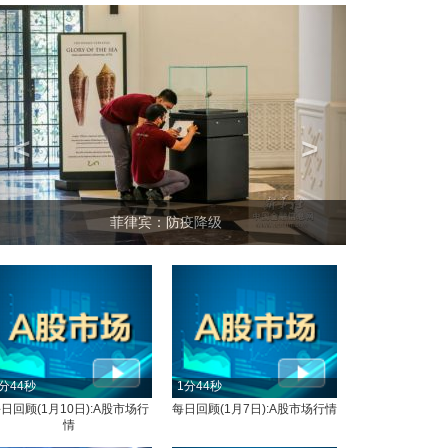
<
>
菲律宾：防疫降级
分44秒
1分44秒
日回顾(1月10日):A股市场行
每日回顾(1月7日):A股市场行情
情