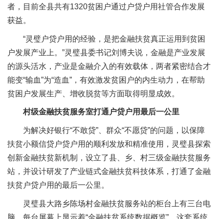
者，目前全县共有1320贫困户通过户贷户用社管合作发展
获益。
“灵璧户贷户用的经验，是把金融扶贫真正运用到贫困
户发展产业上。”灵璧县委书记刘博夫说，金融是产业发展
的源头活水，产业是金融介入的有效载体，两者紧密结合才
能变“输血”为“造血”，有效激发贫困户的内生动力，在帮助
贫困户发展生产、增收脱贫等方面取得明显成效。
村级
金融扶贫服务
室打通
户贷户用最后一公里
为解决好银行“不敢贷”、群众“不愿贷”的问题，以保障
扶贫小额信贷户贷户用的顺利发放和精准使用，灵璧县探索
创新金融扶贫新机制，设立了县、乡、村三级金融扶贫服务
站，并设计研发了产业链式金融扶贫科技体系，打通了金融
扶贫户贷户用的最后一公里。
灵璧县大路乡陈场村金融扶贫服务站的柜台上有三台电
脑，每台屏幕上显示着“金融扶贫系统数据概览”，这套系统