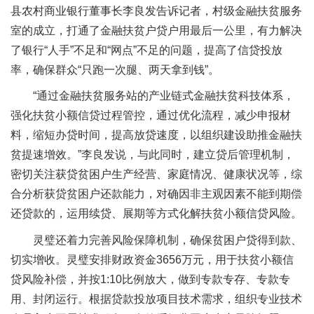
县农村商业银行董事长李良发告诉记者，村级金融扶贫服务
室的成立，打通了金融扶贫户贷户用最后一公里，有力解决
了银行“人手”不足和“网点”不足的问题，提高了信贷投放
率，确保群众“只跑一次腿、两天拿到钱”。
“通过金融扶贫服务站的产业链式金融扶贫科技体系，
强化扶贫小额信贷过程管控，通过优化流程，减少申报材
料，缩短办贷时间，提高放贷速度，以组织建设助推金融扶
贫提速增效。”李良发说，与此同时，建立贷后管理机制，
密切关注获贷贫困户生产经营、家庭情况、健康状况等，综
合分析获贷贫困户还款能力，对确因非主观因素不能到期偿
还贷款的，运用续贷、展期等方式化解扶贫小额信贷风险。
灵璧还着力完善风险保障机制，确保贫困户贷得到款、
切实增收。灵璧安排财政资金3656万元，用于扶贫小额信
贷风险补偿，并按1:10比例放大，做到专款专存、专款专
用、封闭运行。根据贷款投放项目技术需求，组织专业技术