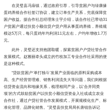
在灵璧县冯庙镇，通过政府引荐，引导贫困户与绿康缘
蛋鸡养殖合作社签订协议，建立订单生产关系，兜底保障贫
困户收益。据合作社总经理朱士宇介绍，该合作社已带动31
户贫困户通过扶贫小额信贷户贷户用从事蛋鸡养殖，养殖规
模达5万只，每只蛋鸡年均利润11元左右，户均年增收1.7万
元。
此外，灵璧还支持抱团取暖，探索贫困户户贷社管合作
发展模式。赵雅丽牵头成立的竹枝加工专业合作社采用的便
是这种模式。
“贷款贫困户‘单打独斗’发展产业面临的原料采购成本
高、生产经营管理难、销售利润流失大等问题，我们则根据
信贷资金流向和地缘关系，梳理相同产业，以‘合并同类
项’的方式鼓励贫困户以扶贫小额信贷资金入社或成立农业
合作社，通过户贷社管合作发展模式，开展规模化生产、标
准化管理、品牌化销售。”灵璧县扶贫局局长唐锐告诉记