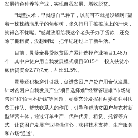
发展特色种养等产业，实现自我发展、增收脱贫。
“我懂技术，早就想自己种了，以前可不就是没钱啊!”望
着一株株结满果子的葡萄树，张久持用手擦擦脸上的汗珠，
笑得合不拢嘴。“感谢政府给我这个老头子办了贷款，还免
除了棚租费，没想到我一把年纪还过上了新生活。”
目前，灵璧全县贷款贫困户累计选择产业项目1.48万
个，其中户贷户用自我发展模式项目6015个，投入扶贫小
额信贷资金2.77亿元，占比51.5%。
灵璧还积极穿针引线，促进贫困户户贷户用合伙发展。
针对贫困户自我发展产业“项目选择难”“经营管理难”“市场销
售难”和“怕亏本折钱”等问题，灵璧充分发挥村两委和驻村扶
贫工作队、帮扶联系人的作用，引导和帮助贫困户与农村新
型经营主体，通过订单生产、代种代养、租赁、托管等方
式，让贫困户发展产业增强信心，获得技术支持、生产服务
和市场“通道”。