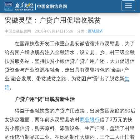
展
开
安徽灵璧：户贷户用促增收脱贫
或
折
中国金融信息网
2018年09月14日15:26
分类：
区域经济
叠
在国家扶贫开发工作重点县安徽省宿州市灵璧县，为了
导
给贫困户增收脱贫注入金融活水，设立县、乡、村三级金融
航
扶贫服务站，坚持扶贫小额信贷户贷户用户还，大力促进信
贷资金与产业资源相融合，走出具有灵璧特色的“金融+产
业”融合发展、带贫减贫之路，为贫困户“贷”出了脱贫新
生
活
。
户贷户用“贷”出脱贫新生活
得益于金融扶贫的户贷户用政策，出身贫困家庭的90后
女孩赵雅丽，两年前从灵璧县农村
商业银行
借了3万元的扶
贫小额信贷，购买原料、添置设备、生产扫帚，盘活了村里
的传统竹制品加工业。在她的制作大棚内，三个工人正忙着