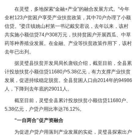
在灵璧，多地探索“金融+产业”的融合发展方式。“今年
全村123户贫困户享受产业扶贫政策，其中70户办理了小额
信贷。”娄庄镇姚山村第一书记戴安君说，去年以来，该村
共实施小额信贷74户308万元，扶持贫困户开展西瓜、中草
药等种养殖业发展。在金融、产业等扶贫政策作用下，该村
去年已出列。
据灵璧县扶贫开发局局长唐锐介绍，截至目前，全县累
计投放扶贫小额信贷11680户5.38亿元，有力支撑产业扶贫
发展，促进持续稳定脱贫。全县贫困人口由2014年的94986
人，下降到去年底的29011人。
截至目前，灵璧全县累计投放扶贫小额信贷11680户、
5.38亿元，户贷户用比率达76.12%。
“一自两合”促产
资融合
为促进户贷户用落到产业发展的实处，灵璧县探索出户