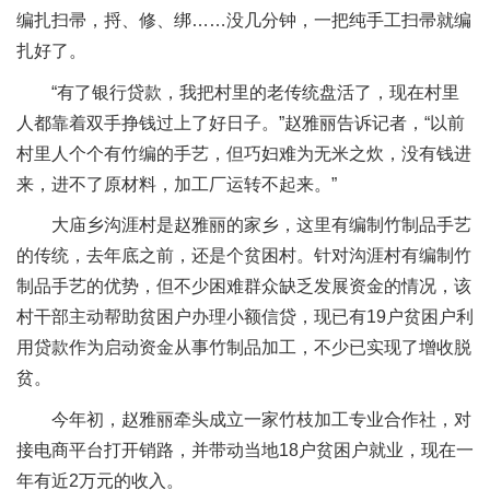
编扎扫帚，捋、修、绑……没几分钟，一把纯手工扫帚就编
扎好了。
“有了银行贷款，我把村里的老传统盘活了，现在村里
人都靠着双手挣钱过上了好日子。”赵雅丽告诉记者，“以前
村里人个个有竹编的手艺，但巧妇难为无米之炊，没有钱进
来，进不了原材料，加工厂运转不起来。”
大庙乡沟涯村是赵雅丽的家乡，这里有编制竹制品手艺
的传统，去年底之前，还是个贫困村。针对沟涯村有编制竹
制品手艺的优势，但不少困难群众缺乏发展资金的情况，该
村干部主动帮助贫困户办理小额信贷，现已有19户贫困户利
用贷款作为启动资金从事竹制品加工，不少已实现了增收脱
贫。
今年初，赵雅丽牵头成立一家竹枝加工专业合作社，对
接电商平台打开销路，并带动当地18户贫困户就业，现在一
年有近2万元的收入。