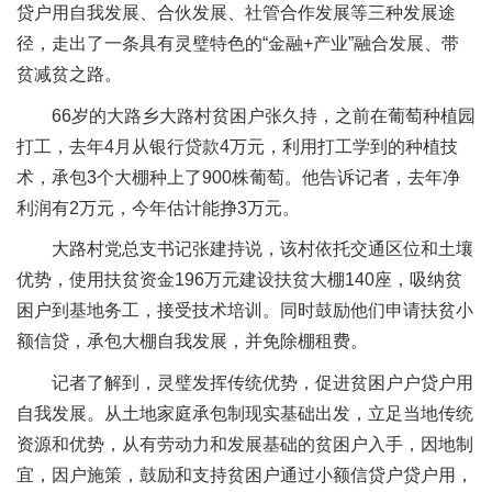
贷户用自我发展、合伙发展、社管合作发展等三种发展途
径，走出了一条具有灵璧特色的“金融+产业”融合发展、带
贫减贫之路。
66岁的大路乡大路村贫困户张久持，之前在葡萄种植园
打工，去年4月从银行贷款4万元，利用打工学到的种植技
术，承包3个大棚种上了900株葡萄。他告诉记者，去年净
利润有2万元，今年估计能挣3万元。
大路村党总支书记张建持说，该村依托交通区位和土壤
优势，使用扶贫资金196万元建设扶贫大棚140座，吸纳贫
困户到基地务工，接受技术培训。同时鼓励他们申请扶贫小
额信贷，承包大棚自我发展，并免除棚租费。
记者了解到，灵璧发挥传统优势，促进贫困户户贷户用
自我发展。从土地家庭承包制现实基础出发，立足当地传统
资源和优势，从有劳动力和发展基础的贫困户入手，因地制
宜，因户施策，鼓励和支持贫困户通过小额信贷户贷户用，