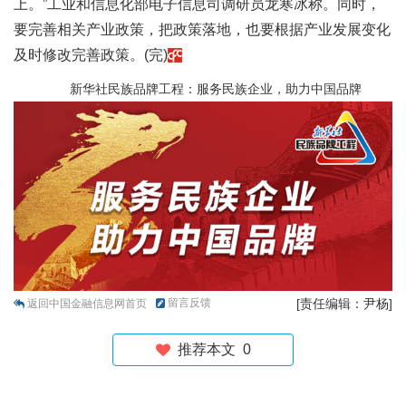
上。”工业和信息化部电子信息司调研员龙寒冰称。同时，
要完善相关产业政策，把政策落地，也要根据产业发展变化
及时修改完善政策。(完)
新华社民族品牌工程：服务民族企业，助力中国品牌
留言反馈
[责任编辑：尹杨]
返回中国金融信息网首页
推荐本文
0