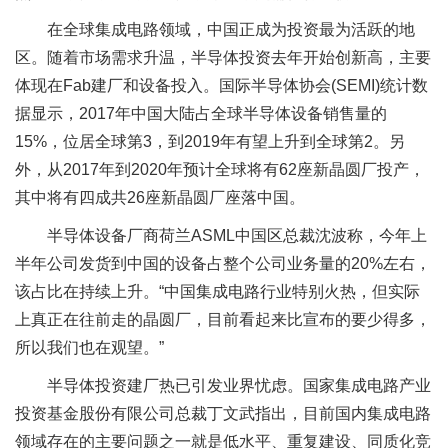
在全球集成电路领域，中国正成为投资最为活跃的地
区。随着市场需求升温，半导体投资去年开始创新高，主要
体现在Fab建厂和设备投入。国际半导体协会(SEMI)统计数
据显示，2017年中国大陆占全球半导体设备销售量的
15%，位居全球第3，到2019年有望上升到全球第2。另
外，从2017年到2020年预计全球将有62座新晶圆厂投产，
其中将有四成共26座新晶圆厂座落中国。
半导体设备厂商荷兰ASML中国区总裁沈波称，今年上
半年公司发货到中国的设备占整个公司业务量的20%左右，
该占比在持续上升。“中国集成电路行业特别火热，但实际
上真正在往前走的晶圆厂，目前看起来比宣布的要少得多，
所以我们也在观望。”
半导体投资建厂热已引发业界忧虑。国家集成电路产业
投资基金股份有限公司总裁丁文武指出，目前国内集成电路
领域存在的主要问题之一就是低水平、重复建设、同质化竞