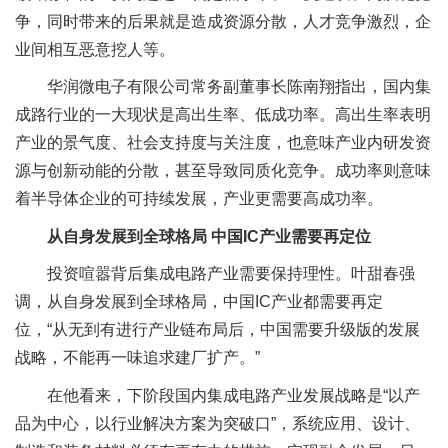
争，同时带来的后果就是造成资源分散，人才竞争激烈，企
业间相互恶意挖人等。
华润微电子有限公司常务副董事长陈南翔指出，国内集
成路行业的一大现状是高出生率、低成功率。高出生率表明
产业的景气度、社会支持度与关注度，也意味产业内研发资
源与创新动能的分散，甚至导致同质化竞争。成功率则意味
着半导体企业的可持续发展，产业更需要高成功率。
从自身发展到全球格局 中国IC产业需要再定位
投资喧嚣背后集成电路产业需要保持理性。叶甜春强
调，从自身发展到全球格局，中国IC产业都需要再定
位，“从无到有进行产业链布局后，中国需要升级版的发展
战略，不能再一味追求建厂扩产。”
在他看来，下阶段国内集成电路产业发展战略是“以产
品为中心，以行业解决方案为突破口”，系统应用、设计、