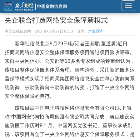
展
开
央企联合打造网络安全保障新模式
或
折
中国金融信息网
2018年09月29日11:13
分类：
产业经济
叠
新华社信息北京9月29日电(记者王都鹏 董道勇)近日，
导
招商局网络信息安全整体保障服务项目通过项目验收评审。
航
来自中央网信办、公安部等10多名专家组成的评审组认为，
该项目整体保障服务体系合理、架构清晰，采用新的服务运
营保障模式实现了招商局集团网络信息安全由单点防御向系
统防御、被动防御向主动防御的转变，打造了中央企业网络
安全整体保障的典范。
该项目由中国电子科技网络信息安全有限公司(以下简
称“中国网安”)与招商局集团有限公司共同完成，项目建设实
施阶段工作历时8个月。中国网安党委书记、董事长李成刚
说，该项目首创了中央企业网络信息安全保障服务模式，是