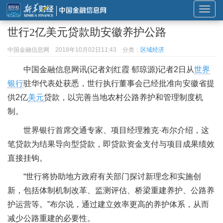
展
开
世行2亿美元贷款助安徽养护公路
或
折
中国金融信息网
2018年10月02日11:43
分类：
区域经济
叠
中国金融信息网讯(记者刘红霞 郁琼源)记者2日从
世界
导
银行
驻华代表处获悉，世行执行董事会已经批准向安徽省提
航
供2亿
美元
贷款，以完善当地农村公路养护和管理制度机
制。
世界银行首席交通专家、项目经理雅克·布尔介绍，这
笔贷款为结果导向型贷款，即贷款资金支付与项目成果绩效
直接挂钩。
“世行将协助地方政府有关部门探讨新理念和实施创
新，包括体制机制改革、监测评估、桥梁重建养护、公路养
护运营等。”布尔说，通过建立效率更高的养护体系，从而
减少公路重建的必要性。