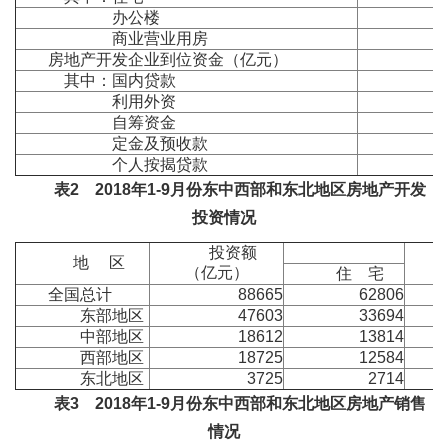
办公楼
商业营业用房
房地产开发企业到位资金（亿元）
其中：国内贷款
利用外资
自筹资金
定金及预收款
个人按揭贷款
表
2
2018
年
1-9
月份东中西部和东北地区房地产开发
投资情况
投资额
地 区
（亿元）
住 宅
全国总计
88665
62806
东部地区
47603
33694
中部地区
18612
13814
西部地区
18725
12584
东北地区
3725
2714
表
3
2018
年
1-9
月份东中西部和东北地区房地产销售
情况