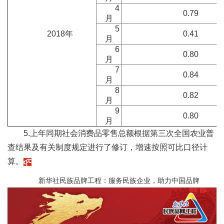
4
0.79
月
5
2018年
0.41
月
6
0.80
月
7
0.84
月
8
0.82
月
9
0.80
月
5.上年同期社会消费品零售总额根据第三次全国农业普
查结果及有关制度规定进行了修订，增速按照可比口径计
算。
新华社民族品牌工程：服务民族企业，助力中国品牌