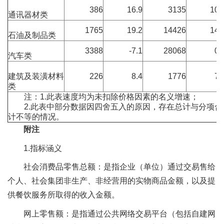
386
16.9
3135
10.
通讯器材类
1765
19.2
14426
14.
石油及制品类
3388
-7.1
28068
0.
汽车类
建筑及装潢材料
226
8.4
1776
7.
类
注：1.此表速度均为未扣除价格因素的名义增速；
2.此表中部分数据因四舍五入的原因，存在总计与分项合
计不等的情况。
附注
1.指标涵义
社会消费品零售总额：是指企业（单位）通过交易售给
个人、社会集团非生产、非经营用的实物商品金额，以及提
供餐饮服务所取得的收入金额。
网上零售额：是指通过公共网络交易平台（包括自建网