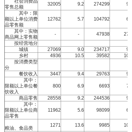
社会消费品
32005
9.2
274299
9.
零售总额
其中：限
额以上单位消费
12762
5.7
104792
6.
品零售额
其中：实物
-
-
47938
27.
商品网上零售额
按经营地分
城镇
27069
9.0
234717
9.
乡村
4936
10.5
39582
10.
按消费类型
分
餐饮收入
3447
9.4
29763
9.
其中：
限额以上单位餐
800
6.9
6693
7.
饮收入
商品零售
28558
9.2
244536
9.
其中：
限额以上单位商
11962
5.6
98099
6.
品零售
1271
13.6
9985
10.
粮油、食品类