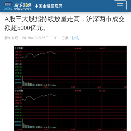
展
开
A股三大股指持续放量走高，沪深两市成交
或
额超5000亿元。
折
叠
新华财经
2019年02月25日11:01
分类：
快讯
导
航