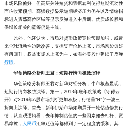
市场风险偏好；但高层关注短贷和票据套利使得短期流动性
面临收紧预期、高频数据显示短期经济压力仍在以及情绪指
标进入震荡高位区域等显示反弹进入中后期。优质成长股和
保增长相关的蓝筹仍是主线。
此外，他还认为，市场对货币政策宽松预期加强，或带
来全球流动性边际改善，支撑资产价格上涨，市场风险偏好
有所回升，权益市场以上涨为主，如海外美股也延续了反弹
行情
。
华创策略分析师王君：短期行情向极致演绎
华创策略分析师王君对新华财经分析，牛市根基显现，
短期行情向极致演绎。第一，2018年底年度策略《守得云
开》对2019年A股市场判断更加积极，行情呈“N”字一波三
折向上演绎。首先，新年伊始市场如期展开一轮估值修复行
情，从直观逻辑看，去年抑制估值的一些因素如去杠杆、贸
易摩擦，
人民币
汇率贬值等都得到了一定程度的缓和。其