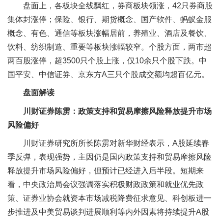
盘面上，各板块全线飘红，券商板块领涨，42只券商股
集体封涨停；保险、银行、期货概念、国产软件、蚂蚁金服
概念、有色、通信等板块涨幅居前，养殖业、酒店及餐饮、
饮料、纺织制造、重要等板块涨幅较窄。个股方面，两市超
两百股涨停，超3500只个股上涨，仅10余只个股下跌。中
国平安、中信证券、京东方A三只个股成交额均超百亿元。
盘面解读
川财证券陈雳：政策支持和贸易摩擦风险释放提升市场
风险偏好
川财证券研究所所长陈雳对新华财经表示，A股延续春
季反弹，表现强势，主因仍是国内政策支持和贸易摩擦风险
释放提升市场风险偏好，但预计已经进入后半段。短期来
看，中央政治局会议强调落实积极财政政策和就业优先政
策、证券业协会就资本市场减税降费征求意见、科创板进一
步推进及中美贸易谈判进展顺利等内外因素将持续提升A股