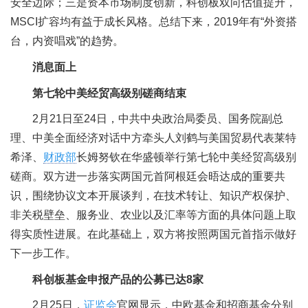
安全边际；三是资本市场制度创新，科创板双向估值提升，
MSCI扩容均有益于成长风格。总结下来，2019年有“外资搭
台，内资唱戏”的趋势。
消息面上
第七轮中美经贸高级别磋商结束
2月21日至24日，中共中央政治局委员、国务院副总
理、中美全面经济对话中方牵头人刘鹤与美国贸易代表莱特
希泽、
财政部
长姆努钦在华盛顿举行第七轮中美经贸高级别
磋商。双方进一步落实两国元首阿根廷会晤达成的重要共
识，围绕协议文本开展谈判，在技术转让、知识产权保护、
非关税壁垒、服务业、农业以及汇率等方面的具体问题上取
得实质性进展。在此基础上，双方将按照两国元首指示做好
下一步工作。
科创板基金申报产品的公募已达8家
2月25日，
证监会
官网显示，中欧基金和招商基金分别