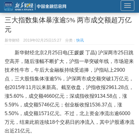
展
开
三大指数集体暴涨逾5% 两市成交额超万亿
或
元
折
叠
新华财经
2019年02月25日15:27
分类：
快讯
导
新华财经北京2月25日电(王媛媛 丁晶) 沪深两市25日跳
航
空高开，随后涨幅不断扩大，沪指一举突破年线，市场迎来
技术性牛市，午后大金融板持续受追捧，沪指站上2900
点，三大股指集体涨逾5%，沪深两市成交额突破1万亿元，
创2015年11月以来新高。截至收盘，沪指收报2961.28点，
涨5.60%，成交额4660亿元；深成指收报9134.58点，涨
5.59%，成交额5746亿元；创业板收报1536.37点，涨
5.50%，成交额1571亿元。不过，北上资金净流出逾6000
万元，结束此前连续18个交易日的净流入，其中沪股通净流
出近21亿元。