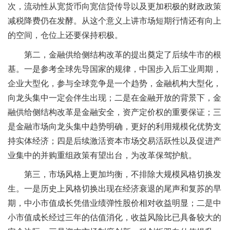
次，流动性从宽货币向宽信贷传导以及更加积极的财政政策
减税降费仍在发酵。从这个意义上讲市场短期行情还有向上
的空间，仓位上还要保持积极。
第二，金融供给侧结构改革的提出奠定了后续牛市的根
基。一是参考全球先导国家的规律，中国步入后工业周期，
企业大型化，参与全球竞争是一个趋势，金融机构大型化，
向龙头集中一定会伴生出现；二是在金融开放的背景下，金
融供给侧结构改革是金融安全，资产定价权的重要保证；三
是金融市场向龙头集中趋势明确，更好的利用规模化优势支
持实体经济；四是后续激活资本市场交易活跃性以及促进产
业集中的并购重组政策有望出台，为改革保驾护航。
第三，市场风格上更加均衡，不排除大规模风格切换发
生。一是历史上风格切换出现在经济衰退的尾声和复苏的早
期，中小市值成长凭借业绩弹性股价相对收益明显；二是中
小市值成长经过三年的估值消化，收益风险比已具备较大的