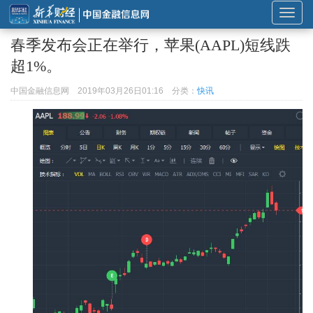
展
开
春季发布会正在举行，苹果(AAPL)短线跌
或
超1%。
折
叠
中国金融信息网
2019年03月26日01:16
分类：
快讯
导
航