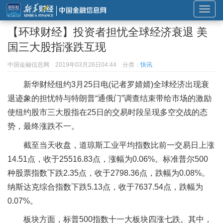
展
开
【环球财经】投资者担忧全球经济衰退 美
或
国三大股指涨跌互现
折
叠
中国金融信息网
2019年03月26日04:44
分类：
快讯
导
新华财经纽约3月25日电(记者罗婧婧)全球经济出现衰
航
退迹象的担忧特与特朗普“通俄门”调查结束带给市场的激励
使纽约股市三大股指在25日的交易时段呈现多空交战的态
势，最终涨跌不一。
截至当天收盘，道琼斯工业平均指数比前一交易日上涨
14.51点，收于25516.83点，涨幅为0.06%。标准普尔500
种股票指数下跌2.35点，收于2798.36点，跌幅为0.08%。
纳斯达克综合指数下跌5.13点，收于7637.54点，跌幅为
0.07%。
板块方面，标普500指数十一大板块四涨七跌。其中，