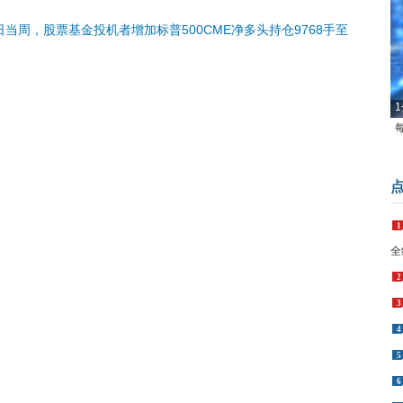
日当周，股票基金投机者增加标普500CME净多头持仓9768手至
1
1
全
2
3
4
5
6