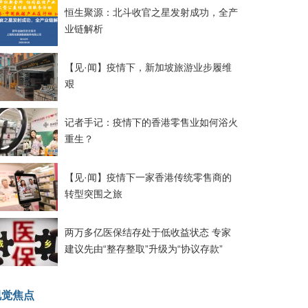
恒生聚源：北斗收官之星发射成功，全产
业链解析
【见·闻】疫情下，新加坡旅游业步履维
艰
记者手记：疫情下的香港零售业如何浴火
重生？
【见·闻】疫情下一家香港传统零售商的
转型突围之旅
两万多亿医保结存处于低收益状态 专家
建议先由“整存整取”升级为“协议存款”
视觉焦点