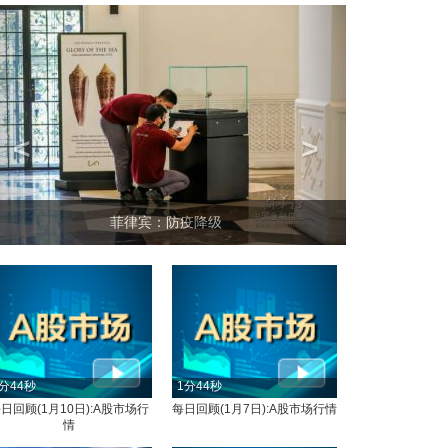
<
>
菲律宾：防疫降级
分44秒
1分44秒
日回顾(1月10日):A股市场行
每日回顾(1月7日):A股市场行情
情