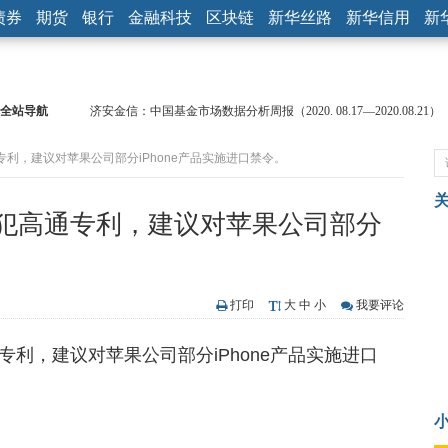
债券
期货
银行
金融科技
区块链
新华丝路
新华信用
新
全站导航
济安金信：中国基金市场数据分析周报（2020. 08.17—2020.08.21）
【见·闻】疫情下，新加坡旅游业步履维艰
利，建议对苹果公司部分iPhone产品实施进口禁令。
记者手记：疫情下的香港零售业如何浴火重生？
【见·闻】疫情下一家香港传统零售商的转型突围之旅
济安金信：中国基金市场数据分析周报（2020. 07.27—2020.07.31）
犯高通专利，建议对苹果公司部分
【新华财经调查】同业存单、结构性存款玩起“跷跷板” 结构性失衡
在“隐秘的角落”
央行公开市场净投放300亿元 短端资金利率明显下行
基本面及股市双轮冲击 债市回调十年期债表现最弱
打印
大
中
小
我要评论
沥青期货连续两日涨逾3% 沪银及两粕涨势喜人
恒生聚源：北斗收官之星发射成功，全产业链解析
利，建议对苹果公司部分iPhone产品实施进口