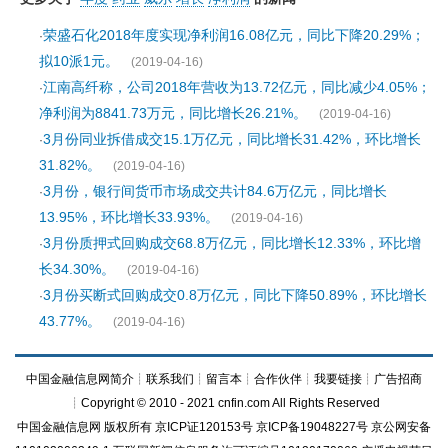
荣盛石化2018年度实现净利润16.08亿元，同比下降20.29%；
·
拟10派1元。
(2019-04-16)
江南高纤称，公司2018年营收为13.72亿元，同比减少4.05%；
·
净利润为8841.73万元，同比增长26.21%。
(2019-04-16)
3月份同业拆借成交15.1万亿元，同比增长31.42%，环比增长
·
31.82%。
(2019-04-16)
3月份，银行间货币市场成交共计84.6万亿元，同比增长
·
13.95%，环比增长33.93%。
(2019-04-16)
3月份质押式回购成交68.8万亿元，同比增长12.33%，环比增
·
长34.30%。
(2019-04-16)
3月份买断式回购成交0.8万亿元，同比下降50.89%，环比增长
·
43.77%。
(2019-04-16)
中国金融信息网简介
┊
联系我们
┊
留言本
┊
合作伙伴
┊
我要链接
┊
广告招商
┊Copyright © 2010 - 2021 cnfin.com All Rights Reserved
中国金融信息网
版权所有
京ICP证120153号
京ICP备19048227号 京公网安备