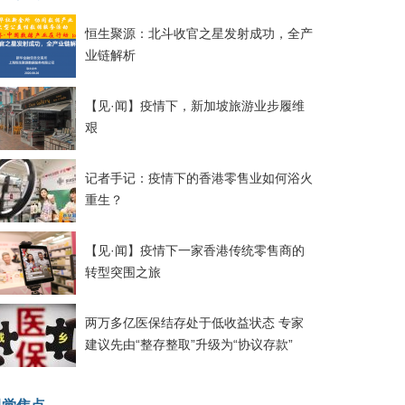
恒生聚源：北斗收官之星发射成功，全产
业链解析
【见·闻】疫情下，新加坡旅游业步履维
艰
记者手记：疫情下的香港零售业如何浴火
重生？
【见·闻】疫情下一家香港传统零售商的
转型突围之旅
两万多亿医保结存处于低收益状态 专家
建议先由“整存整取”升级为“协议存款”