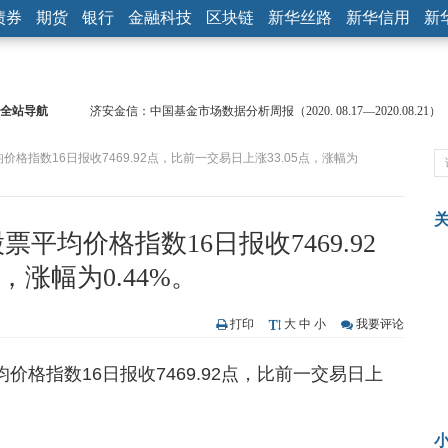
债券
期货
银行
金融科技
区块链
新华丝路
新华信用
新
全站导航
济安金信：中国基金市场数据分析周报（2020. 08.17—2020.08.21）
【见·闻】疫情下，新加坡旅游业步履维艰
价格指数16日报收7469.92点，比前一交易日上涨33.05点，涨幅为
记者手记：疫情下的香港零售业如何浴火重生？
【见·闻】疫情下一家香港传统零售商的转型突围之旅
济安金信：中国基金市场数据分析周报（2020. 07.27—2020.07.31）
平均价格指数16日报收7469.92
【新华财经调查】同业存单、结构性存款玩起“跷跷板” 结构性失衡
在“隐秘的角落”
央行公开市场净投放300亿元 短端资金利率明显下行
，涨幅为0.44%。
基本面及股市双轮冲击 债市回调十年期债表现最弱
沥青期货连续两日涨逾3% 沪银及两粕涨势喜人
打印
大
中
小
我要评论
恒生聚源：北斗收官之星发射成功，全产业链解析
价格指数16日报收7469.92点，比前一交易日上