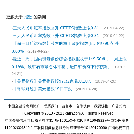
更多关于
指数
的新闻
三大人民币汇率指数回升 CFETS指数上涨0.31
·
(2019-04-22)
三大人民币汇率指数回升 CFETS指数上涨0.31
·
(2019-04-22)
【前一日航运指数】波罗的海干散货指数(BDI)报790点 涨
·
3.00%
(2019-04-22)
最近一周，国内现货钢价综合指数报收于149.56点，一周上涨
·
0.19%。铁矿石市场总体平稳，进口矿价有下行态势。
(2019-
04-21)
【美元指数】美元指数报97.32点 跌0.10%
·
(2019-04-20)
【环球财经】美元指数19日下跌
·
(2019-04-20)
中国金融信息网简介
┊
联系我们
┊
留言本
┊
合作伙伴
┊
我要链接
┊
广告招商
┊Copyright © 2010 - 2021 cnfin.com All Rights Reserved
中国金融信息网
版权所有
京ICP证120153号
京ICP备19048227号 京公网安备
110102006349-1 互联网新闻信息服务许可证编号10120170060
广播电视节目