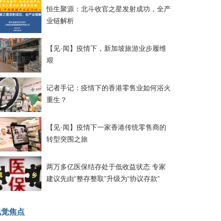
恒生聚源：北斗收官之星发射成功，全产
业链解析
【见·闻】疫情下，新加坡旅游业步履维
艰
记者手记：疫情下的香港零售业如何浴火
重生？
【见·闻】疫情下一家香港传统零售商的
转型突围之旅
两万多亿医保结存处于低收益状态 专家
建议先由“整存整取”升级为“协议存款”
视觉焦点