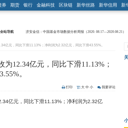
债券
期货
银行
金融科技
区块链
新华丝路
新华信用
新
全站导航
济安金信：中国基金市场数据分析周报（2020. 08.17—2020.08.21）
【见·闻】疫情下，新加坡旅游业步履维艰
.34亿元，同比下滑11.13%；净利润为2.32亿元，同比下滑43.55%。
记者手记：疫情下的香港零售业如何浴火重生？
【见·闻】疫情下一家香港传统零售商的转型突围之旅
济安金信：中国基金市场数据分析周报（2020. 07.27—2020.07.31）
为12.34亿元，同比下滑11.13%；
【新华财经调查】同业存单、结构性存款玩起“跷跷板” 结构性失衡
.55%。
在“隐秘的角落”
央行公开市场净投放300亿元 短端资金利率明显下行
基本面及股市双轮冲击 债市回调十年期债表现最弱
打印
大
中
小
我要评论
沥青期货连续两日涨逾3% 沪银及两粕涨势喜人
恒生聚源：北斗收官之星发射成功，全产业链解析
34亿元，同比下滑11.13%；净利润为2.32亿