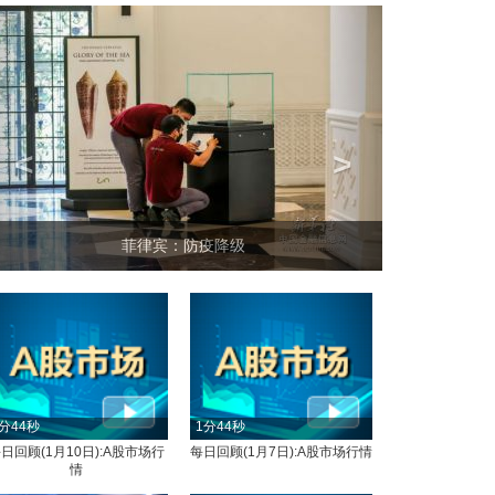
<
>
菲律宾：防疫降级
分44秒
1分44秒
日回顾(1月10日):A股市场行
每日回顾(1月7日):A股市场行情
情