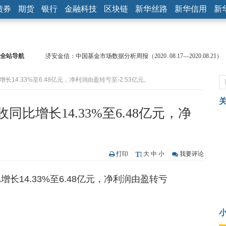
债券
期货
银行
金融科技
区块链
新华丝路
新华信用
新
全站导航
济安金信：中国基金市场数据分析周报（2020. 08.17—2020.08.21）
【见·闻】疫情下，新加坡旅游业步履维艰
长14.33%至6.48亿元，净利润由盈转亏至-2.53亿元。
记者手记：疫情下的香港零售业如何浴火重生？
【见·闻】疫情下一家香港传统零售商的转型突围之旅
济安金信：中国基金市场数据分析周报（2020. 07.27—2020.07.31）
同比增长14.33%至6.48亿元，净
【新华财经调查】同业存单、结构性存款玩起“跷跷板” 结构性失衡
在“隐秘的角落”
央行公开市场净投放300亿元 短端资金利率明显下行
基本面及股市双轮冲击 债市回调十年期债表现最弱
打印
大
中
小
我要评论
沥青期货连续两日涨逾3% 沪银及两粕涨势喜人
恒生聚源：北斗收官之星发射成功，全产业链解析
长14.33%至6.48亿元，净利润由盈转亏