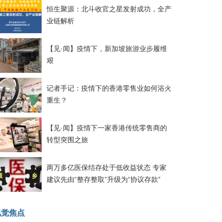
恒生聚源：北斗收官之星发射成功，全产
业链解析
【见·闻】疫情下，新加坡旅游业步履维
艰
记者手记：疫情下的香港零售业如何浴火
重生？
【见·闻】疫情下一家香港传统零售商的
转型突围之旅
两万多亿医保结存处于低收益状态 专家
建议先由“整存整取”升级为“协议存款”
视觉焦点