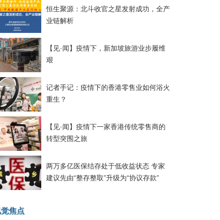
恒生聚源：北斗收官之星发射成功，全产
业链解析
【见·闻】疫情下，新加坡旅游业步履维
艰
记者手记：疫情下的香港零售业如何浴火
重生？
【见·闻】疫情下一家香港传统零售商的
转型突围之旅
两万多亿医保结存处于低收益状态 专家
建议先由“整存整取”升级为“协议存款”
视觉焦点