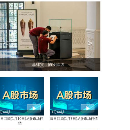
<
>
菲律宾：防疫降级
分44秒
1分44秒
日回顾(1月10日):A股市场行
每日回顾(1月7日):A股市场行情
情