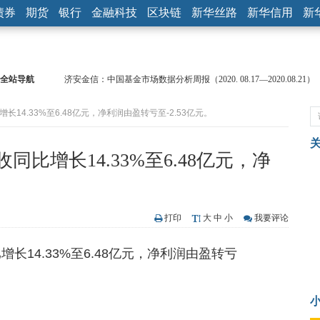
债券
期货
银行
金融科技
区块链
新华丝路
新华信用
新
全站导航
济安金信：中国基金市场数据分析周报（2020. 08.17—2020.08.21）
【见·闻】疫情下，新加坡旅游业步履维艰
长14.33%至6.48亿元，净利润由盈转亏至-2.53亿元。
记者手记：疫情下的香港零售业如何浴火重生？
【见·闻】疫情下一家香港传统零售商的转型突围之旅
济安金信：中国基金市场数据分析周报（2020. 07.27—2020.07.31）
同比增长14.33%至6.48亿元，净
【新华财经调查】同业存单、结构性存款玩起“跷跷板” 结构性失衡
在“隐秘的角落”
央行公开市场净投放300亿元 短端资金利率明显下行
基本面及股市双轮冲击 债市回调十年期债表现最弱
打印
大
中
小
我要评论
沥青期货连续两日涨逾3% 沪银及两粕涨势喜人
恒生聚源：北斗收官之星发射成功，全产业链解析
长14.33%至6.48亿元，净利润由盈转亏